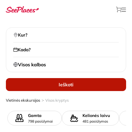
Kur?
Kada?
Visos kalbos
Ieškoti
>
Vietinės ekskursijos
Visos kryptys
Gamta
Kelionės laivu
798 pasiūlymai
481 pasiūlymas