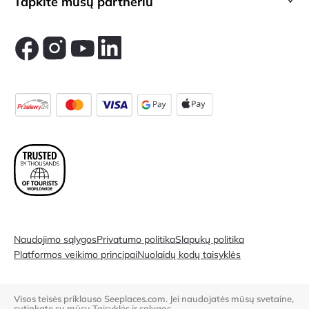
Tapkite mūsų partneriu
Naudojimo sąlygos
Privatumo politika
Slapukų politika
Platformos veikimo principai
Nuolaidų kodų taisyklės
Visos teisės priklauso Seeplaces.com. Jei naudojatės mūsų svetaine,
sutinkate su mūsų
Taisyklės ir sąlygos.