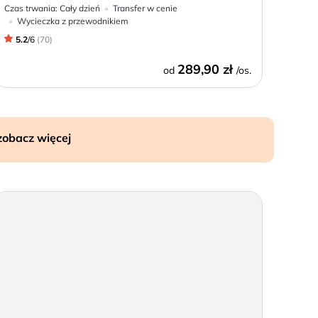
Czas trwania:
Cały dzień
Transfer w cenie
Wycieczka z przewodnikiem
5.2
/
6
(
70
)
289,90 zł
od
/os.
zobacz więcej