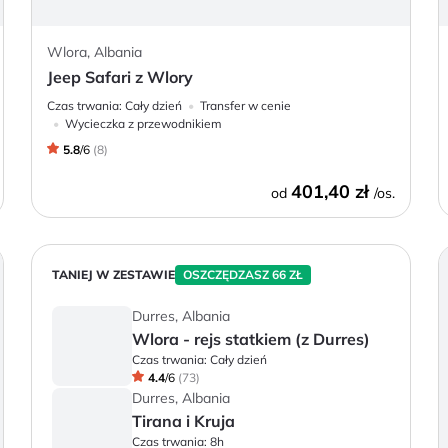
Wlora, Albania
Jeep Safari z Wlory
Czas trwania:
Cały dzień
Transfer w cenie
Wycieczka z przewodnikiem
5.8
/
6
(
8
)
401,40 zł
od
/os.
TANIEJ W ZESTAWIE
OSZCZĘDZASZ 66 ZŁ
Durres, Albania
Wlora - rejs statkiem (z Durres)
Czas trwania:
Cały dzień
4.4
/
6
(
73
)
Durres, Albania
Tirana i Kruja
Czas trwania:
8h