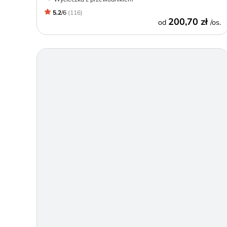
5.2
/
6
(
116
)
200,70 zł
od
/os.