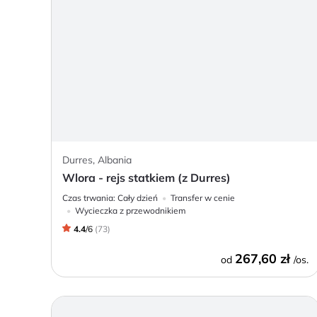
Durres, Albania
Wlora - rejs statkiem (z Durres)
Czas trwania:
Cały dzień
Transfer w cenie
Wycieczka z przewodnikiem
4.4
/
6
(
73
)
267,60 zł
od
/os.