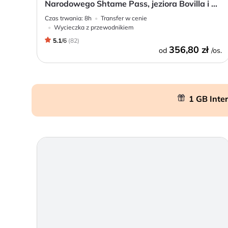
Narodowego Shtame Pass, jeziora Bovilla i ...
Czas trwania:
8h
Transfer w cenie
Wycieczka z przewodnikiem
5.1
/
6
(
82
)
356,80 zł
od
/os.
1 GB Inte