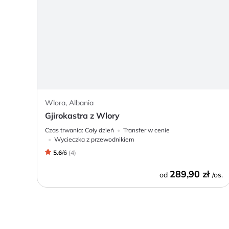
Wlora, Albania
Gjirokastra z Wlory
Czas trwania:
Cały dzień
Transfer w cenie
Wycieczka z przewodnikiem
5.6
/
6
(
4
)
289,90 zł
od
/os.