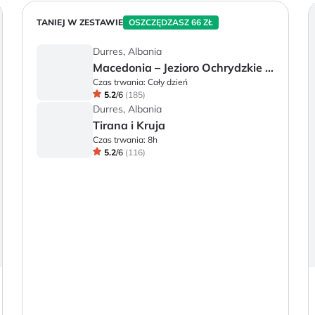
TANIEJ W ZESTAWIE
OSZCZĘDZASZ 66 ZŁ
Durres, Albania
Macedonia – Jezioro Ochrydzkie i miasto Ochryda
Czas trwania:
Cały dzień
5.2
/
6
(
185
)
Durres, Albania
Tirana i Kruja
Czas trwania:
8h
5.2
/
6
(
116
)