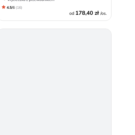
4.5
/
6
(
16
)
178,40 zł
od
/os.