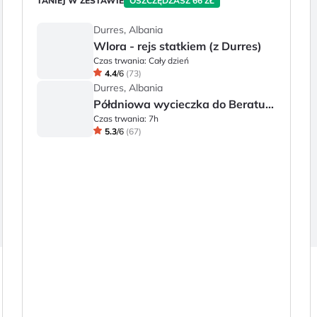
TANIEJ W ZESTAWIE
OSZCZĘDZASZ 66 ZŁ
Durres, Albania
Wlora - rejs statkiem (z Durres)
Czas trwania:
Cały dzień
4.4
/
6
(
73
)
Durres, Albania
Półdniowa wycieczka do Beratu – miasta tysiąca okien i dziedzictwa UNESCO
Czas trwania:
7h
5.3
/
6
(
67
)