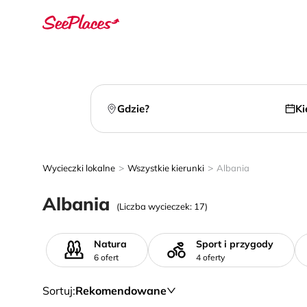
Gdzie?
Ki
>
>
Wycieczki lokalne
Wszystkie kierunki
Albania
Albania
(Liczba wycieczek: 17)
Natura
Sport i przygody
6 ofert
4 oferty
Sortuj
:
Rekomendowane