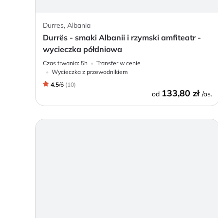
Durres, Albania
Durrës - smaki Albanii i rzymski amfiteatr -
wycieczka półdniowa
Czas trwania:
5h
Transfer w cenie
Wycieczka z przewodnikiem
4.5
/
6
(
10
)
133,80 zł
od
/os.