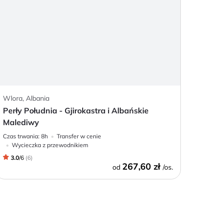
Wlora, Albania
Perły Południa - Gjirokastra i Albańskie
Malediwy
Czas trwania:
8h
Transfer w cenie
Wycieczka z przewodnikiem
3.0
/
6
(
6
)
267,60 zł
od
/os.