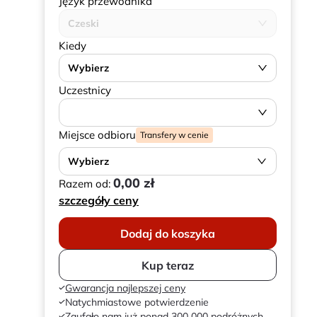
Język przewodnika
Czeski
Kiedy
Wybierz
Uczestnicy
Miejsce odbioru
Transfery w cenie
Wybierz
0,00 zł
Razem od:
szczegóły ceny
Dodaj do koszyka
Kup teraz
Gwarancja najlepszej ceny
Natychmiastowe potwierdzenie
Zaufało nam już ponad 300 000 podróżnych