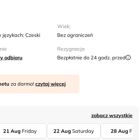
Wiek:
 językach: Czeski
Bez ograniczeń
nie
Rezygnacja
y odbioru
Bezpłatnie do 24 godz. przed
rnetu
za darmo!
czytaj więcej
zobacz wszystkie
21
Aug
Friday
22
Aug
Saturday
28
Aug
Frid