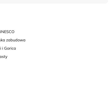
ę UNESCO
ńska zabudowa
 i Gorica
osty