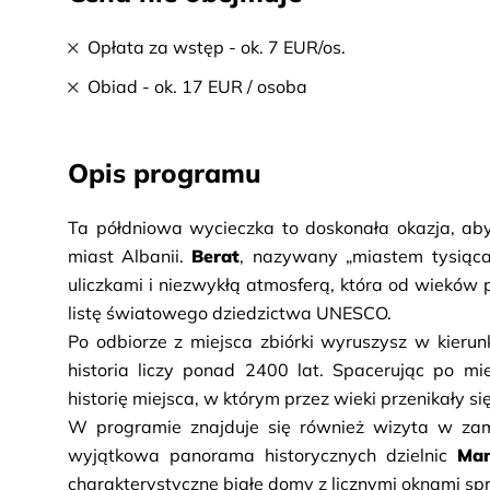
Opłata za wstęp - ok. 7 EUR/os.
Obiad - ok. 17 EUR / osoba
Opis programu
Ta półdniowa wycieczka to doskonała okazja, aby 
miast Albanii. 
Berat
, nazywany „miastem tysiąca
uliczkami i niezwykłą atmosferą, która od wieków
listę światowego dziedzictwa UNESCO.
Po odbiorze z miejsca zbiórki wyruszysz w kierunk
historia liczy ponad 2400 lat. Spacerując po mie
historię miejsca, w którym przez wieki przenikały się 
W programie znajduje się również wizyta w zam
wyjątkowa panorama historycznych dzielnic 
Man
charakterystyczne białe domy z licznymi oknami spr