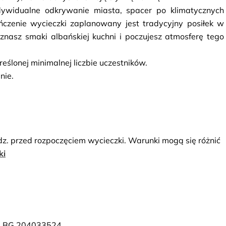
ywidualne odkrywanie miasta, spacer po klimatycznych 
ńczenie wycieczki zaplanowany jest tradycyjny posiłek w 
oznasz smaki albańskiej kuchni i poczujesz atmosferę tego 
ślonej minimalnej liczbie uczestników.
nie.
dz. przed rozpoczęciem wycieczki. Warunki mogą się różnić
ki
IP: BG 204033524