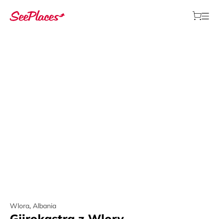
Wlora
,
Albania
Gjirokastra z Wlory