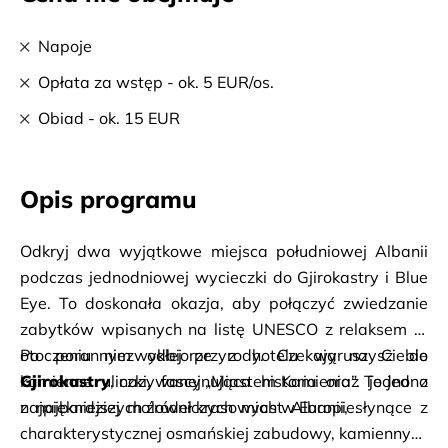
Napoje
Opłata za wstęp - ok. 5 EUR/os.
Obiad - ok. 15 EUR
Opis programu
Odkryj dwa wyjątkowe miejsca południowej Albanii 
podczas jednodniowej wycieczki do Gjirokastry i Blue 
Eye. To doskonała okazja, aby połączyć zwiedzanie 
zabytków wpisanych na listę UNESCO z relaksem w 
otoczeniu niezwykłej przyrody. Czekają na Ciebie 
kamienne uliczki, fascynująca historia oraz jedno z 
Gjirokastry
, nazywanej „Miastem Kamienia”. To jedno 
najpiękniejszych źródeł krasowych w Europie.
z najbardziej malowniczych miast Albanii, słynące z 
charakterystycznej osmańskiej zabudowy, kamiennych 