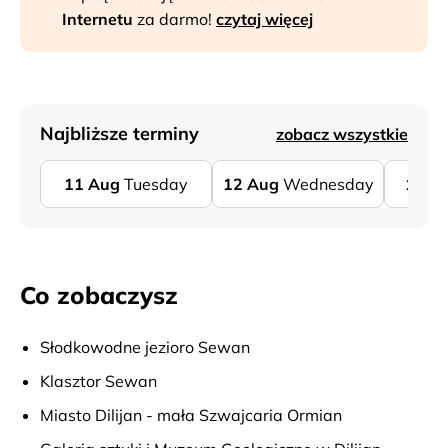
Internetu
za darmo!
czytaj więcej
Najbliższe terminy
zobacz wszystkie
11
Aug
Tuesday
12
Aug
Wednesday
13
A
Co zobaczysz
Słodkowodne jezioro Sewan
Klasztor Sewan
Miasto Dilijan - mała Szwajcaria Ormian