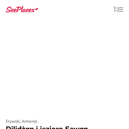
Erywań
,
Armenia
Dilidżan i jezioro Sewan