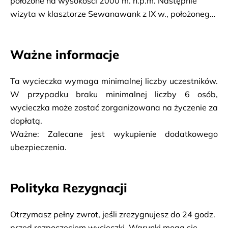
położone na wysokości 2000 m. n.p.m. Następnie
wizyta w klasztorze Sewanawank z IX w., położonego
na samym szczycie półwyspu, z którego rozpościera
się wspaniały widok na jezioro. Przejazd do restauracji
Ważne informacje
na obiad i okazja do spróbowania słynnego
ormiańskiego pstrąga. Przejazd do górskiego
miasteczka Dilidżan, nazywane przez Ormian "Małą
Ta wycieczka wymaga minimalnej liczby uczestników. 
Szwajcarią", które za czasów ZSRR było
W przypadku braku minimalnej liczby 6 osób, 
najpopularniejszym kurortem w Armenii. Zwiedzanie
wycieczka może zostać zorganizowana na życzenie za 
etnicznej części miasta z licznymi sklepami z
dopłatą.
pamiątkami i warsztatem garncarskim, czas na zakup
Ważne: Zalecane jest wykupienie dodatkowego 
pamiątek. Następnie wizyta w muzeum geologicznym
ubezpieczenia.
i galerii sztuki w Dilidżan. Na koniec przejazd i
zwiedzanie XIII – wiecznego Monastyru Hagharcin
Polityka Rezygnacji
położonego w uroczej zalesionej dolinie.
Otrzymasz pełny zwrot, jeśli zrezygnujesz do 24 godz.
przed rozpoczęciem wycieczki. Warunki mogą się