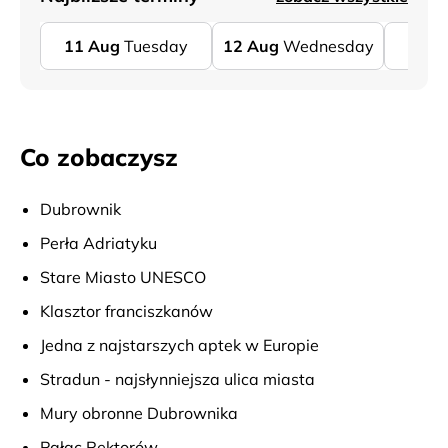
11
Aug
Tuesday
12
Aug
Wednesday
18
A
Co zobaczysz
Dubrownik
Perła Adriatyku
Stare Miasto UNESCO
Klasztor franciszkanów
Jedna z najstarszych aptek w Europie
Stradun - najsłynniejsza ulica miasta
Mury obronne Dubrownika
Pałac Rektorów