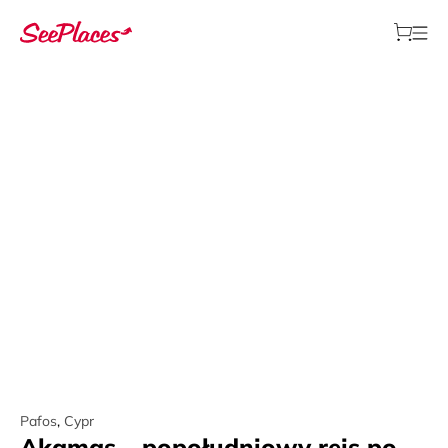
Pafos
,
Cypr
Akamas – popołudniowy rejs po