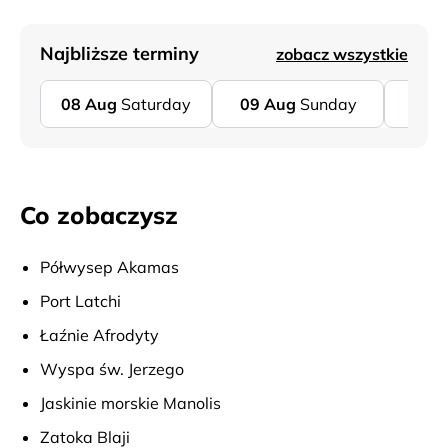
Najbliższe terminy
zobacz wszystkie
08
Aug
Saturday
09
Aug
Sunday
11
A
Co zobaczysz
Półwysep Akamas
Port Latchi
Łaźnie Afrodyty
Wyspa św. Jerzego
Jaskinie morskie Manolis
Zatoka Blaji