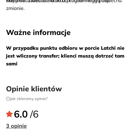
złapanie oddechu z dala od codziennego pośpiechu.
Kolejność zwiedzania oraz program mogą ulec 
zmianie.
Ważne informacje
W przypadku punktu odbioru w porcie Latchi nie 
jest wliczony transfer; klienci muszą dotrzeć tam 
sami
Opinie klientów
Jak zbieramy opinie?
6.0
/6
3 opinie