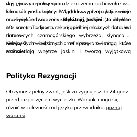
wyjątkowym położeniem.
dostępne od strony lądu, dzięki czemu zachowało swój 
kameralny charakter. Wyjątkowo przejrzysta woda 
Dla osób poszukujących dodatkowych atrakcji istnieje 
oraz piękne otoczenie sprawiają, że jest to idealne 
możliwość odwiedzenia 
Błękitnej Jaskini
 (za dopłatą 
miejsce na odpoczynek, kąpiel i relaks z dala od 
10 euro). To jedna z najbardziej znanych atrakcji 
tłumów.
naturalnych czarnogórskiego wybrzeża, słynąca z 
niezwykłych błękitnych refleksów światła, które 
Kolejność zwiedzania oraz program mogą ulec 
rozświetlają wnętrze jaskini i tworzą wyjątkową 
zmianie.
scenerię.
Polityka Rezygnacji
Otrzymasz pełny zwrot, jeśli zrezygnujesz do 24 godz.
przed rozpoczęciem wycieczki. Warunki mogą się
różnić w zależności od języka przewodnika.
poznaj
warunki