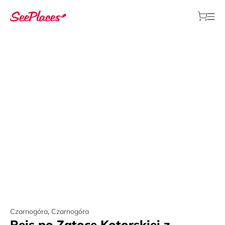
Czarnogóra
,
Czarnogóra
Rejs po Zatoce Kotorskiej z