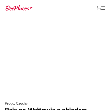
Praga
,
Czechy
Rejs po Wełtawie z obiadem