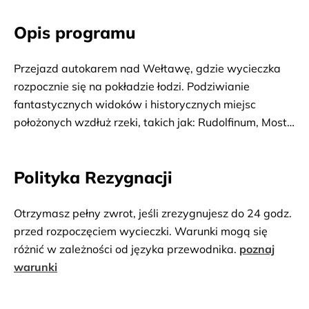
Opis programu
Przejazd autokarem nad Wełtawę, gdzie wycieczka
rozpocznie się na pokładzie łodzi. Podziwianie
fantastycznych widoków i historycznych miejsc
położonych wzdłuż rzeki, takich jak: Rudolfinum, Most
Karola, Zamek Praski i wiele innych. Obiad w formie
bufetu serwowany na łodzi – napoje dodatkowo
Polityka Rezygnacji
płatne. Wycieczka zakończy się na molo, około 5 minut
drogi pieszo od centrum miasta.
Otrzymasz pełny zwrot, jeśli zrezygnujesz do 24 godz.
przed rozpoczęciem wycieczki. Warunki mogą się
różnić w zależności od języka przewodnika.
poznaj
warunki