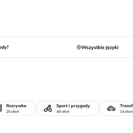
Wszystkie języki
edy?
Rozrywka
Sport i przygody
Transf
25 ofert
49 ofert
14 ofert