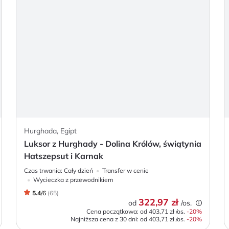
Hurghada, Egipt
Luksor z Hurghady - Dolina Królów, świątynia
Hatszepsut i Karnak
Czas trwania:
Cały dzień
Transfer w cenie
Wycieczka z przewodnikiem
5.4
/
6
(
65
)
322,97 zł
od
/os.
Cena początkowa: od
403,71 zł
/os.
-
20
%
Najniższa cena z 30 dni:
od
403,71 zł
/os.
-20%