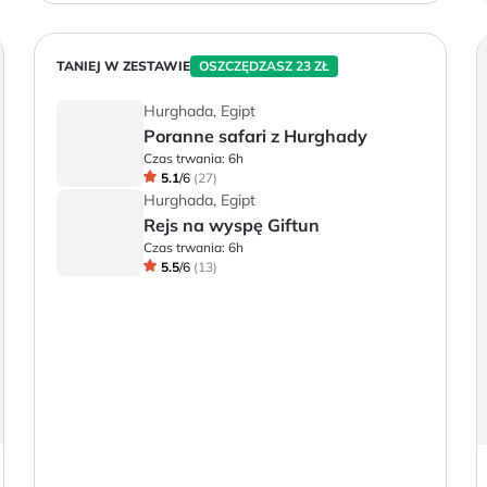
TANIEJ W ZESTAWIE
OSZCZĘDZASZ 23 ZŁ
Hurghada, Egipt
Poranne safari z Hurghady
Czas trwania:
6h
5.1
/
6
(
27
)
Hurghada, Egipt
Rejs na wyspę Giftun
Czas trwania:
6h
5.5
/
6
(
13
)