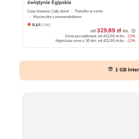
świątynie Egipskie
Czas trwania:
Cały dzień
Transfer w cenie
Wycieczka z przewodnikiem
5.1
/
6
(
196
)
329,89 zł
od
/os.
Cena początkowa: od
422,93 zł
/os.
-
22
%
Najniższa cena z 30 dni:
od
422,93 zł
/os.
-22%
1 GB Inte