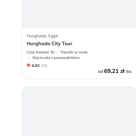
Hurghada, Egipt
Hurghada City Tour
Czas trwania:
5h
Transfer w cenie
Wycieczka z przewodnikiem
4.2
/
6
(
20
)
69,21 zł
od
/os.