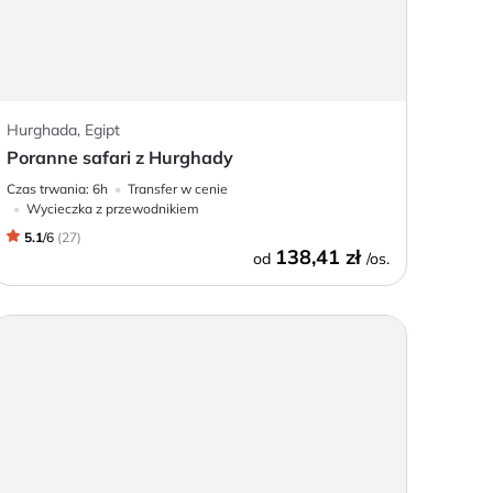
Hurghada, Egipt
Poranne safari z Hurghady
Czas trwania:
6h
Transfer w cenie
Wycieczka z przewodnikiem
5.1
/
6
(
27
)
138,41 zł
od
/os.