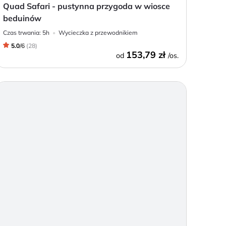
Quad Safari - pustynna przygoda w wiosce
beduinów
Czas trwania:
5h
Wycieczka z przewodnikiem
5.0
/
6
(
28
)
153,79 zł
od
/os.