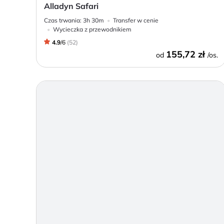
Alladyn Safari
Czas trwania:
3h 30m
Transfer w cenie
Wycieczka z przewodnikiem
4.9
/
6
(
52
)
155,72 zł
od
/os.