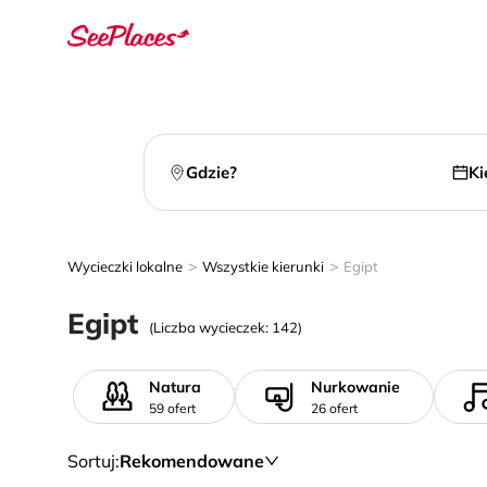
Gdzie?
Ki
>
>
Wycieczki lokalne
Wszystkie kierunki
Egipt
Egipt
(Liczba wycieczek: 142)
Natura
Nurkowanie
59 ofert
26 ofert
Sortuj
:
Rekomendowane