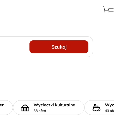
Szukaj
er
Wycieczki kulturalne
Wycieczki st
38 ofert
43 oferty