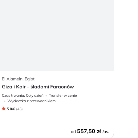
El Alamein, Egipt
Giza i Kair – śladami Faraonów
Czas trwania:
Cały dzień
Transfer w cenie
Wycieczka z przewodnikiem
5.0
/
6
(
43
)
557,50 zł
od
/os.