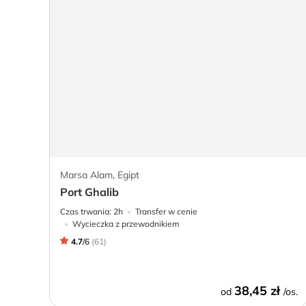
Marsa Alam, Egipt
Port Ghalib
Czas trwania:
2h
Transfer w cenie
Wycieczka z przewodnikiem
4.7
/
6
(
61
)
38,45 zł
od
/os.