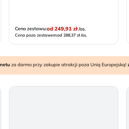
od
249,91 zł
Cena zestawu:
/os.
Cena poza zestawem:
od 288,37 zł /os.
rnetu
za darmo przy zakupie atrakcji poza Unią Europejską!