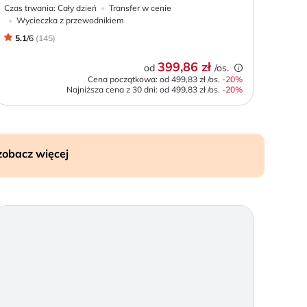
Czas trwania:
Cały dzień
Transfer w cenie
Wycieczka z przewodnikiem
5.1
/
6
(
145
)
399,86 zł
od
/os.
Cena początkowa: od
499,83 zł
/os.
-
20
%
Najniższa cena z 30 dni:
od
499,83 zł
/os.
-20%
zobacz więcej