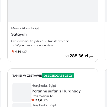
Marsa Alam, Egipt
Satayah
Czas trwania:
Cały dzień
Transfer w cenie
Wycieczka z przewodnikiem
4.5
/
6
(
20
)
288,36 zł
od
/os.
TANIEJ W ZESTAWIE
OSZCZĘDZASZ 23 ZŁ
Hurghada, Egipt
Poranne safari z Hurghady
Czas trwania:
6h
5.1
/
6
(
27
)
Hurghada, Egipt