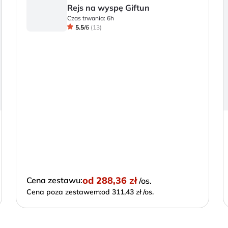
Rejs na wyspę Giftun
Czas trwania:
6h
5.5
/
6
(
13
)
od
288,36 zł
Cena zestawu:
/os.
Cena poza zestawem:
od 311,43 zł /os.