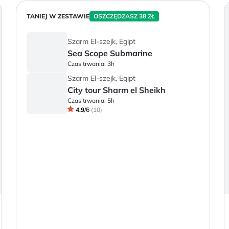
TANIEJ W ZESTAWIE
OSZCZĘDZASZ 38 ZŁ
Szarm El-szejk, Egipt
Sea Scope Submarine
Czas trwania:
3h
Szarm El-szejk, Egipt
City tour Sharm el Sheikh
Czas trwania:
5h
4.9
/
6
(
10
)