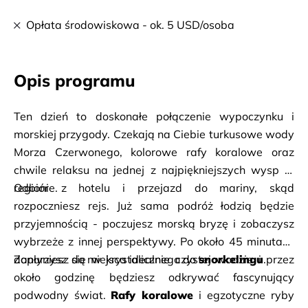
Opłata środowiskowa - ok. 5 USD/osoba
Opis programu
Ten dzień to doskonałe połączenie wypoczynku i 
morskiej przygody. Czekają na Ciebie turkusowe wody 
Morza Czerwonego, kolorowe rafy koralowe oraz 
chwile relaksu na jednej z najpiękniejszych wysp w 
regionie.
Odbiór z hotelu i przejazd do mariny, skąd 
rozpoczniesz rejs. Już sama podróż łodzią będzie 
przyjemnością - poczujesz morską bryzę i zobaczysz 
wybrzeże z innej perspektywy. Po około 45 minutach 
dopłyniesz do miejsca idealnego do 
Zanurzysz się w krystalicznie czystej wodzie i przez 
snorkelingu
.
około godzinę będziesz odkrywać fascynujący 
podwodny świat. 
Rafy koralowe
 i egzotyczne ryby 