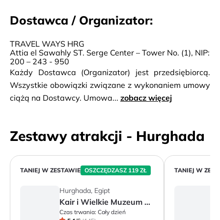
Dostawca / Organizator:
TRAVEL WAYS HRG
Attia el Sawahly ST. Serge Center – Tower No. (1), NIP:
200 – 243 - 950
Każdy Dostawca (Organizator) jest przedsiębiorcą.
Wszystkie obowiązki związane z wykonaniem umowy
ciążą na Dostawcy. Umowa...
zobacz więcej
Zestawy atrakcji - Hurghada
TANIEJ W ZESTAWIE
OSZCZĘDZASZ 119 ZŁ
TANIEJ W ZES
Hurghada, Egipt
H
Kair i Wielkie Muzeum Egipskie
Czas trwania:
Cały dzień
Cz