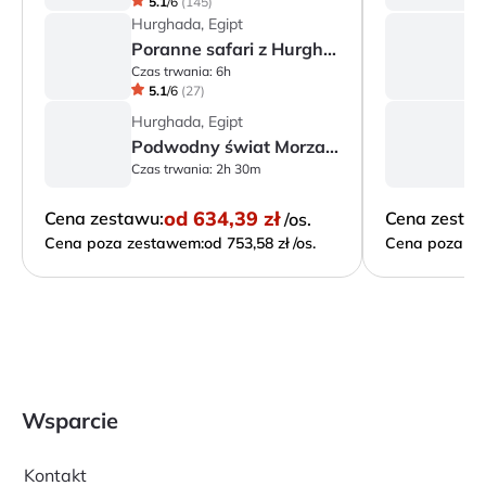
5.1
/
6
(
145
)
Hurghada, Egipt
H
Poranne safari z Hurghady
Czas trwania:
6h
Cz
5.1
/
6
(
27
)
Hurghada, Egipt
H
Podwodny świat Morza Czerwonego
Czas trwania:
2h 30m
Cz
od
634,39 zł
Cena zestawu:
Cena zesta
/os.
Cena poza zestawem:
od 753,58 zł /os.
Cena poza ze
Wsparcie
Kontakt