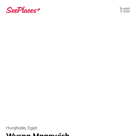
Hurghada
,
Egipt
Wyspa Magawish