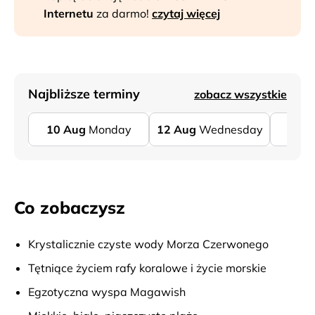
Internetu
za darmo!
czytaj więcej
Najbliższe terminy
zobacz wszystkie
10
Aug
Monday
12
Aug
Wednesday
17
A
Co zobaczysz
Krystalicznie czyste wody Morza Czerwonego
Tętniące życiem rafy koralowe i życie morskie
Egzotyczna wyspa Magawish