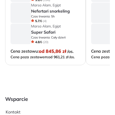
Marsa Alam, Egipt
M
Nefertari snorkeling
W
Czas trwania:
5h
Cz
5.7
/
6
(
4
)
Marsa Alam, Egipt
M
Super Safari
P
Czas trwania:
Cały dzień
Cz
4.8
/
6
(
20
)
od
845,86 zł
Cena zestawu:
Cena zesta
/os.
Cena poza zestawem:
od 961,21 zł /os.
Cena poza ze
Wsparcie
Kontakt