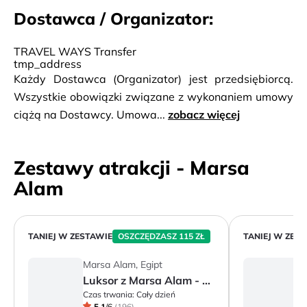
Dostawca / Organizator:
TRAVEL WAYS Transfer
tmp_address
Każdy Dostawca (Organizator) jest przedsiębiorcą.
Wszystkie obowiązki związane z wykonaniem umowy
ciążą na Dostawcy. Umowa...
zobacz więcej
Zestawy atrakcji - Marsa
Alam
TANIEJ W ZESTAWIE
OSZCZĘDZASZ 115 ZŁ
TANIEJ W ZES
Marsa Alam, Egipt
M
Luksor z Marsa Alam - Dolina Królów i świątynie Egipskie
Czas trwania:
Cały dzień
Cz
5.1
/
6
(
196
)