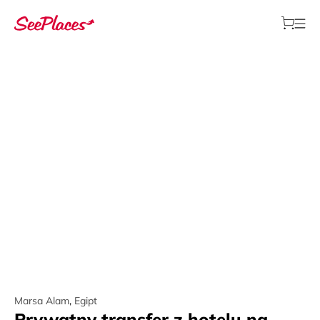
Marsa Alam
,
Egipt
Prywatny transfer z hotelu na