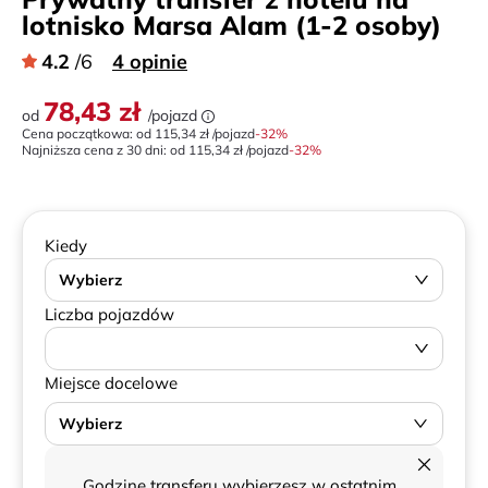
lotnisko Marsa Alam (1-2 osoby)
4.2
/6
4 opinie
78,43 zł
od
/pojazd
Cena początkowa: od
115,34 zł
/pojazd
-
32
%
Najniższa cena z 30 dni:
od
115,34 zł
/pojazd
-32%
Kiedy
Wybierz
Liczba pojazdów
Miejsce docelowe
Wybierz
Godzinę transferu wybierzesz w ostatnim