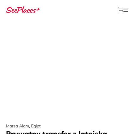
Marsa Alam
,
Egipt
Prywatny transfer z lotniska