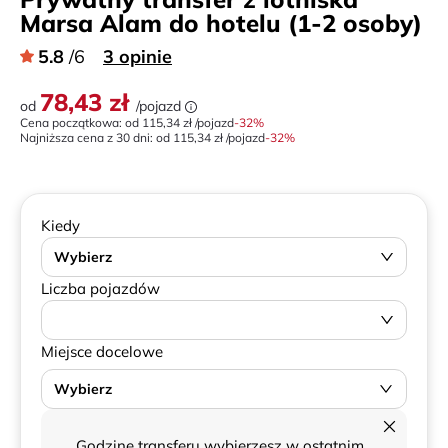
Marsa Alam do hotelu (1-2 osoby)
5.8
/6
3 opinie
78,43 zł
od
/pojazd
Cena początkowa: od
115,34 zł
/pojazd
-
32
%
Najniższa cena z 30 dni:
od
115,34 zł
/pojazd
-32%
Kiedy
Wybierz
Liczba pojazdów
Miejsce docelowe
Wybierz
Godzinę transferu wybierzesz w ostatnim