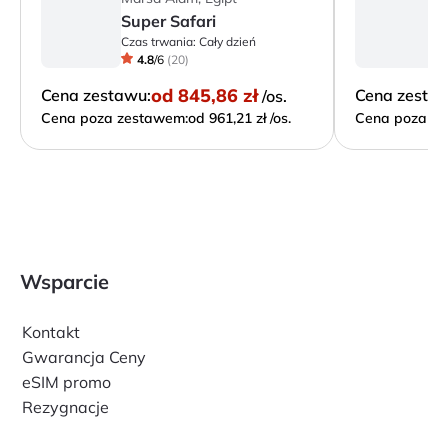
Super Safari
P
Czas trwania:
Cały dzień
Cz
4.8
/
6
(
20
)
od
845,86 zł
Cena zestawu:
Cena zesta
/os.
Cena poza zestawem:
od 961,21 zł /os.
Cena poza ze
Wsparcie
Kontakt
Gwarancja Ceny
eSIM promo
Rezygnacje