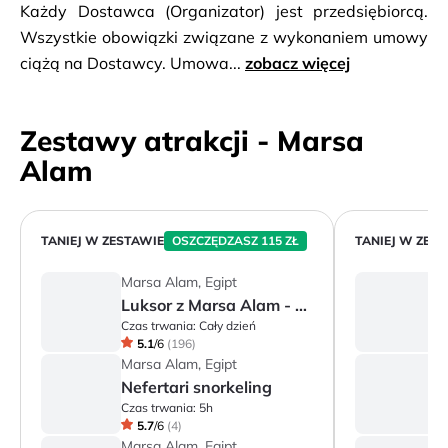
Każdy Dostawca (Organizator) jest przedsiębiorcą.
Wszystkie obowiązki związane z wykonaniem umowy
ciążą na Dostawcy. Umowa...
zobacz więcej
Zestawy atrakcji - Marsa
Alam
TANIEJ W ZESTAWIE
OSZCZĘDZASZ 115 ZŁ
TANIEJ W ZES
Marsa Alam, Egipt
M
Luksor z Marsa Alam - Dolina Królów i świątynie Egipskie
Czas trwania:
Cały dzień
Cz
5.1
/
6
(
196
)
Marsa Alam, Egipt
M
Nefertari snorkeling
W
Czas trwania:
5h
Cz
5.7
/
6
(
4
)
Marsa Alam, Egipt
M