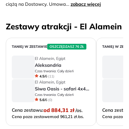
ciążą na Dostawcy. Umowa...
zobacz więcej
Zestawy atrakcji - El Alamein
TANIEJ W ZESTAWIE
OSZCZĘDZASZ 76 ZŁ
TANIEJ W ZES
El Alamein, Egipt
El
Aleksandria
A
Czas trwania:
Cały dzień
Cz
4.5
/
6
(
11
)
El Alamein, Egipt
El
Siwa Oasis - safari 4x4, Słone Jezioro i Świątynia Amona
Czas trwania:
Cały dzień
Cz
5.6
/
6
(
0
)
od
884,31 zł
Cena zestawu:
Cena zesta
/os.
Cena poza zestawem:
od 961,21 zł /os.
Cena poza ze