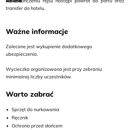
wodna
Po zakończeniu rejsu nastąpi powrót do portu oraz 
.
transfer do hotelu.
Ważne informacje
Zalecane jest wykupienie dodatkowego 
ubezpieczenia.
Wycieczka organizowana jest przy zebraniu 
minimalnej liczby uczestników.
Warto zabrać
Sprzęt do nurkowania
Ręcznik
Ochrona przed słońcem