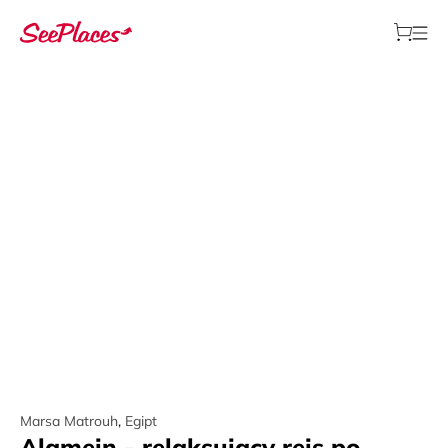
Marsa Matrouh
,
Egipt
Alamein - relaksujący rejs po