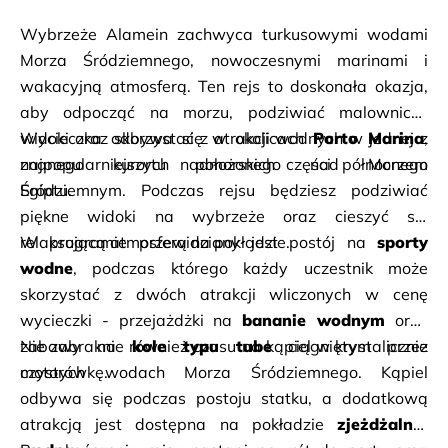
Wybrzeże Alamein zachwyca turkusowymi wodami 
Morza Śródziemnego, nowoczesnymi marinami i 
wakacyjną atmosferą. Ten rejs to doskonała okazja, 
aby odpocząć na morzu, podziwiać malownicze 
widoki oraz skorzystać z atrakcji wodnych w jednej z 
Wycieczka odbywa się w okolicach 
Porto Marina
, 
najpopularniejszych nadmorskich części północnego 
znanego kurortu położonego nad Morzem 
Egiptu.
Śródziemnym. Podczas rejsu będziesz podziwiać 
piękne widoki na wybrzeże oraz cieszyć się 
relaksującą atmosferą na pokładzie.
W programie przewidziany jest postój na 
sporty 
wodne
, podczas którego każdy uczestnik może 
skorzystać z dwóch atrakcji wliczonych w cenę 
wycieczki - przejażdżki na 
bananie wodnym
 oraz 
zabawy na 
Nie zabraknie również czasu na kąpiel w krystalicznie 
kole typu tube
 ciągniętym przez 
motorówkę.
czystych wodach Morza Śródziemnego. Kąpiel 
odbywa się podczas postoju statku, a dodatkową 
atrakcją jest dostępna na pokładzie 
zjeżdżalnia 