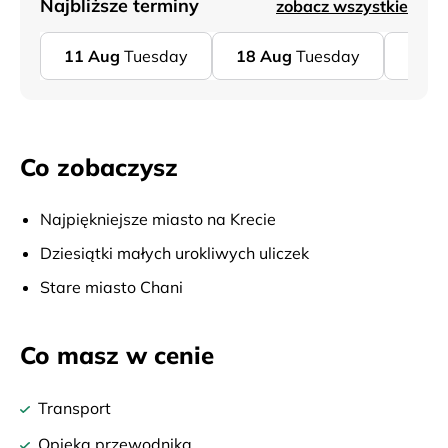
Najbliższe terminy
zobacz wszystkie
11
Aug
Tuesday
18
Aug
Tuesday
25
A
Co zobaczysz
Najpiękniejsze miasto na Krecie
Dziesiątki małych urokliwych uliczek
Stare miasto Chani
Co masz w cenie
Transport
Opieka przewodnika