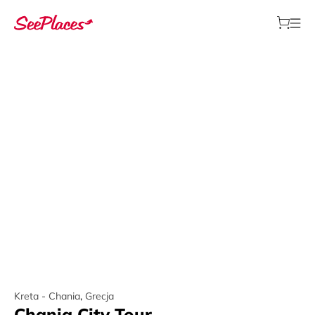
Kreta - Chania
,
Grecja
Chania City Tour