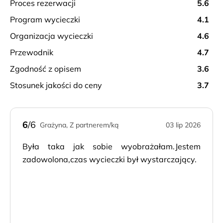
proces rezerwacji
5.6
Zapraszamy na romantyczną podróż w przeszłość, w
program wycieczki
4.1
której można podziwiać pięknie rozświetlone miasto, z
zabytkowymi kościołami i wspaniałymi meczetami!
organizacja wycieczki
4.6
przewodnik
4.7
zgodność z opisem
3.6
stosunek jakości do ceny
3.7
6
/6
Grażyna, Z partnerem/ką
03 lip 2026
Była taka jak sobie wyobrażałam.Jestem
zadowolona,czas wycieczki był wystarczający.