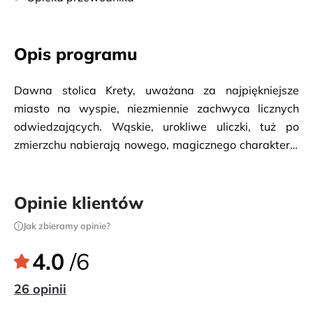
Opis programu
Dawna stolica Krety, uważana za najpiękniejsze
miasto na wyspie, niezmiennie zachwyca licznych
odwiedzających. Wąskie, urokliwe uliczki, tuż po
zmierzchu nabierają nowego, magicznego charakteru.
Przejazd do punktu widokowego na wzgórze
Eliasza,gdzie znajdują słynne grobowce Venizelos,
skąd rozpościera się wyjątkowy widok na całą Chanię
Opinie klientów
i stary port, z pięknym parkiem i małym kościołem.
Jak zbieramy opinie?
Spacer po mieście i okazja do zobaczenia: znanego
targu Agora, minaretu Ahmet Ağa, kościoła Trimartyri,
4.0
/6
Katedry Wniebowzięcia Najświętszej Maryi Panny,
26 opinii
bizantyjskich murów obronnych, twierdzy Firkas oraz
latarni morskiej. Czas wolny. Powrót do hotelu.