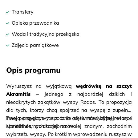
Transfery
Opieka przewodnika
Woda i tradycyjna przekąska
Zdjęcia pamiątkowe
Opis programu
Wyruszysz na wyjątkową 
wędrówkę na szczyt 
Akramitis
 – jednego z najbardziej dzikich i 
nieodkrytych zakątków wyspy Rodos. To propozycja 
dla tych, którzy chcą spojrzeć na wyspę z zupełnie 
innej perspektywy – z dala od tłumów, bliżej natury i 
Twoja przygoda rozpocznie się w tradycyjnej wiosce 
spektakularnych krajobrazów.
Monolithos, położonej na mniej znanym, zachodnim 
wybrzeżu wyspy. Po krótkim wprowadzeniu ruszysz w 