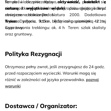
tempo i bezpieczeństwo, a także podzieli się 
To doświadczenie łączy 
aktywność, kontakt z 
ciekawostkami o lokalnej przyrodzie, geologii oraz 
naturą i wyjątkowe widoki
, pozwalając odkryć 
obszarze chronionym Natura 2000. Dodatkowo 
mniej znane oblicze Rodos.
wykona zdjęcia, które będą miłą pamiątką z tej 
Trasa:
 Dystans: 9,1km, Różnica poziomów: 421m, 
wyprawy.
Czas trwania trekkingu: ok. 4 h  Teren: szlak skalisty 
oraz gruntowy.
Polityka Rezygnacji
Otrzymasz pełny zwrot, jeśli zrezygnujesz do 24 godz.
przed rozpoczęciem wycieczki. Warunki mogą się
różnić w zależności od języka przewodnika.
poznaj
warunki
Dostawca / Organizator: