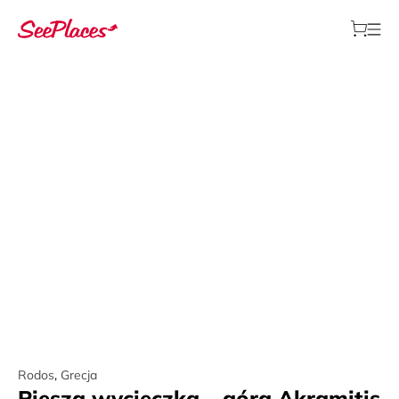
Rodos
,
Grecja
Piesza wycieczka – góra Akramitis