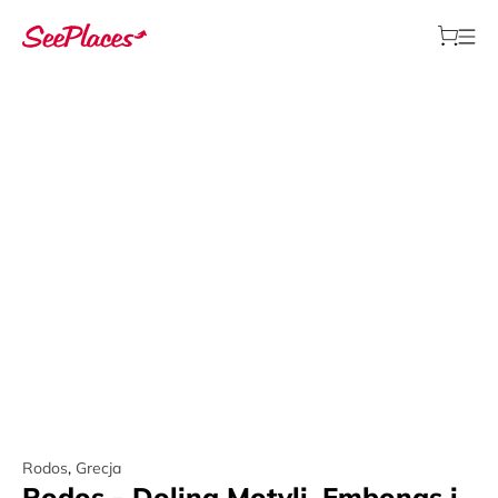
Rodos
,
Grecja
Rodos - Dolina Motyli, Embonas i