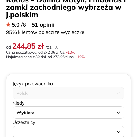
zamki zachodniego wybrzeża w
j.polskim
5.0
/6
51 opinii
95% klientów poleca tę wycieczkę!
244,85 zł
od
/os.
Cena początkowa: od
272,06 zł
/os.
-
10
%
Najniższa cena z 30 dni:
od
272,06 zł
/os.
-10%
Język przewodnika
Polski
Kiedy
Wybierz
Uczestnicy