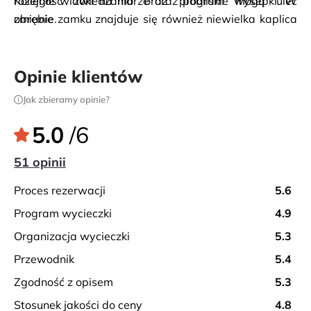
rozległe widoki na morze oraz pobliskie wysepki. W 
Kolejność zwiedzania oraz program mogą ulec 
obrębie zamku znajduje się również niewielka kaplica 
zmianie.
św. Pantaleona, która dodaje temu miejscu 
wyjątkowego klimatu.
Opinie klientów
Jak zbieramy opinie?
5.0
/6
51 opinii
proces rezerwacji
5.6
program wycieczki
4.9
organizacja wycieczki
5.3
przewodnik
5.4
zgodność z opisem
5.3
stosunek jakości do ceny
4.8