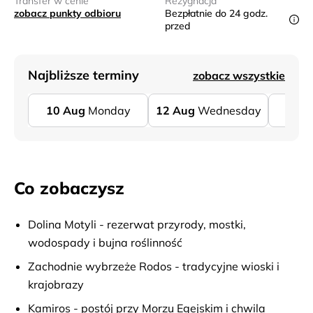
Transfer w cenie
Rezygnacja
zobacz punkty odbioru
Bezpłatnie do 24 godz.
przed
Najbliższe terminy
zobacz wszystkie
10
Aug
Monday
12
Aug
Wednesday
17
A
Co zobaczysz
Dolina Motyli - rezerwat przyrody, mostki,
wodospady i bujna roślinność
Zachodnie wybrzeże Rodos - tradycyjne wioski i
krajobrazy
Kamiros - postój przy Morzu Egejskim i chwila