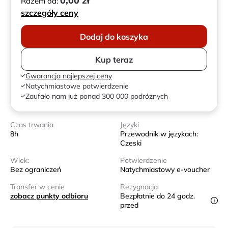
0,00 zł
Razem od:
szczegóły ceny
Dodaj do koszyka
Kup teraz
Gwarancja najlepszej ceny
Natychmiastowe potwierdzenie
Zaufało nam już ponad 300 000 podróżnych
Czas trwania
Języki
8h
Przewodnik w językach:
Czeski
Wiek:
Potwierdzenie
Bez ograniczeń
Natychmiastowy e-voucher
Transfer w cenie
Rezygnacja
zobacz punkty odbioru
Bezpłatnie do 24 godz.
przed