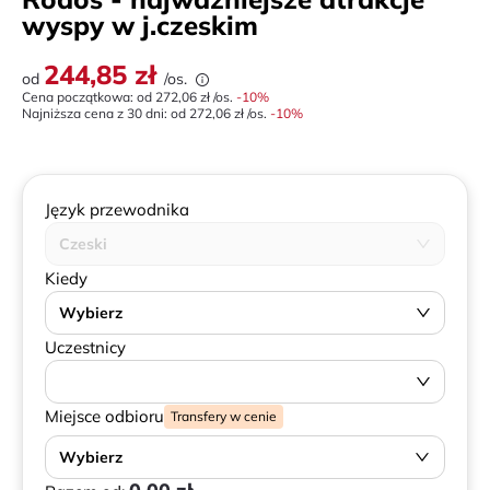
wyspy w j.czeskim
244,85 zł
od
/os.
Cena początkowa: od
272,06 zł
/os.
-
10
%
Najniższa cena z 30 dni:
od
272,06 zł
/os.
-10%
Język przewodnika
Czeski
Kiedy
Wybierz
Uczestnicy
Miejsce odbioru
Transfery w cenie
Wybierz