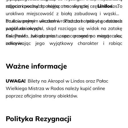
zdjęcia i poczuć spokojną atmosferę tej części Rodos.
rozpoznawalnych miejsc na wyspie – 
Lindos
. To 
urokliwa miejscowość z białą zabudową i wąskimi, 
brukowanymi uliczkami. Podczas pobytu możesz 
Po dniu pełnym wrażeń wrócisz do hotelu w godzinach 
wejść na akropol, skąd rozciąga się widok na zatokę 
popołudniowych. 
św. Pawła, lub po prostu spacerować po miasteczku, 
Kolejność zwiedzania oraz program mogą ulec 
odkrywając jego wyjątkowy charakter i robiąc 
zmianie.
niezapomniane zdjęcia.
Ważne informacje
UWAGA!
  Bilety na Akropol w Lindos oraz Pałac 
Wielkiego Mistrza w Rodos należy kupić online 
poprzez oficjalne strony obiektów.
Polityka Rezygnacji