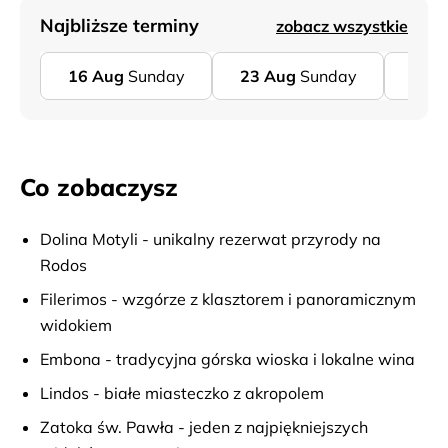
Najbliższe terminy
zobacz wszystkie
16
Aug
Sunday
23
Aug
Sunday
30
A
Co zobaczysz
Dolina Motyli - unikalny rezerwat przyrody na
Rodos
Filerimos - wzgórze z klasztorem i panoramicznym
widokiem
Embona - tradycyjna górska wioska i lokalne wina
Lindos - białe miasteczko z akropolem
Zatoka św. Pawła - jeden z najpiękniejszych