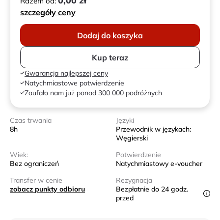
0,00 zł
Razem od:
szczegóły ceny
Dodaj do koszyka
Kup teraz
Gwarancja najlepszej ceny
Natychmiastowe potwierdzenie
Zaufało nam już ponad 300 000 podróżnych
Czas trwania
Języki
8h
Przewodnik w językach:
Węgierski
Wiek:
Potwierdzenie
Bez ograniczeń
Natychmiastowy e-voucher
Transfer w cenie
Rezygnacja
zobacz punkty odbioru
Bezpłatnie do 24 godz.
przed