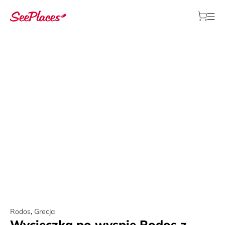
Rodos
,
Grecja
Wycieczka po wyspie Rodos z