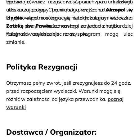
sprawiają, że miejscowość zachwyca każdego 
Będzie również czas na spacer po urokliwych 
odwiedzającego. Chętni mogą wejść na 
uliczkach, zakupy pamiątek oraz delektowanie się 
Akropol w 
Lindos
wyjątkową atmosferą tego historycznego miasteczka. 
Zatokę św. Pawła
Po dniu pełnym wrażeń nastąpi powrót do hotelu.
, uznawaną za jedno z najbardziej 
fotografowanych miejsc na wyspie.
Kolejność zwiedzania oraz program mogą ulec 
zmianie.
Polityka Rezygnacji
Otrzymasz pełny zwrot, jeśli zrezygnujesz do 24 godz.
przed rozpoczęciem wycieczki. Warunki mogą się
różnić w zależności od języka przewodnika.
poznaj
warunki
Dostawca / Organizator: