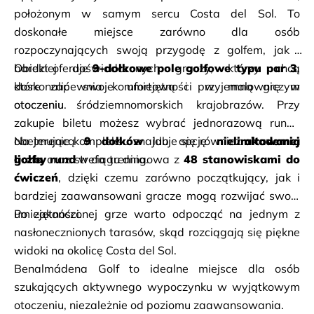
położonym w samym sercu Costa del Sol. To 
doskonałe miejsce zarówno dla osób 
rozpoczynających swoją przygodę z golfem, jak i 
bardziej doświadczonych graczy, którzy chcą 
Obiekt oferuje 
9-dołkowe pole golfowe typu par 3
, 
doskonalić swoje umiejętności w malowniczym 
które zapewnia komfortową i przyjemną grę w 
otoczeniu.
otoczeniu śródziemnomorskich krajobrazów. Przy 
zakupie biletu możesz wybrać jednorazową rundę 
obejmującą 
Na terenie kompleksu znajduje się również 
9 dołków
 lub opcję 
nielimitowanej 
akademia 
liczby rund
golfa
 oraz strefa treningowa z 
 w ciągu dnia.
48 stanowiskami do 
ćwiczeń
, dzięki czemu zarówno początkujący, jak i 
bardziej zaawansowani gracze mogą rozwijać swoje 
umiejętności.
Po zakończonej grze warto odpocząć na jednym z 
nasłonecznionych tarasów, skąd rozciągają się piękne 
widoki na okolicę Costa del Sol.
Benalmádena Golf to idealne miejsce dla osób 
szukających aktywnego wypoczynku w wyjątkowym 
otoczeniu, niezależnie od poziomu zaawansowania.