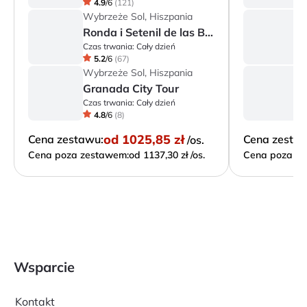
4.9
/
6
(
121
)
Wybrzeże Sol, Hiszpania
W
Ronda i Setenil de las Bodegas - białe miasteczka Andaluzji
Czas trwania:
Cały dzień
Cz
5.2
/
6
(
67
)
Wybrzeże Sol, Hiszpania
W
Granada City Tour
S
Czas trwania:
Cały dzień
Cz
4.8
/
6
(
8
)
od
1025,85 zł
Cena zestawu:
Cena zesta
/os.
Cena poza zestawem:
od 1137,30 zł /os.
Cena poza ze
Wsparcie
Kontakt