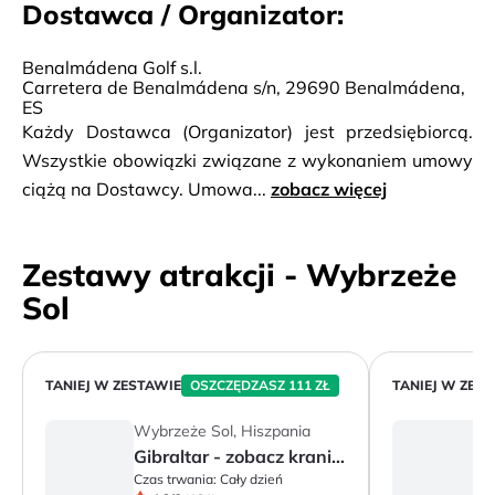
Dostawca / Organizator:
Benalmádena Golf s.l.
Carretera de Benalmádena s/n, 29690 Benalmádena,
ES
Każdy Dostawca (Organizator) jest przedsiębiorcą.
Wszystkie obowiązki związane z wykonaniem umowy
ciążą na Dostawcy. Umowa...
zobacz więcej
Zestawy atrakcji - Wybrzeże
Sol
TANIEJ W ZESTAWIE
OSZCZĘDZASZ 111 ZŁ
TANIEJ W ZES
Wybrzeże Sol, Hiszpania
W
Gibraltar - zobacz kraniec Europy (w j. polskim lub czeskim)
Czas trwania:
Cały dzień
Cz