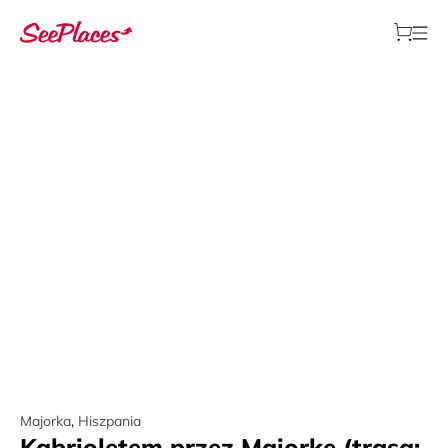
Majorka
,
Hiszpania
Kabrioletem przez Majorkę (trasa: