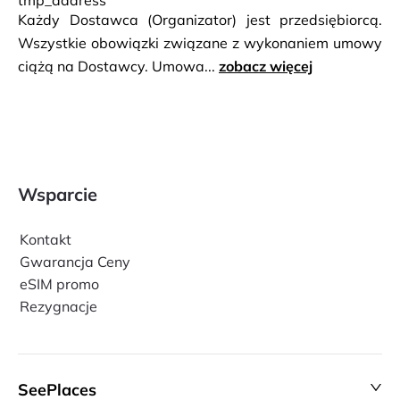
tmp_address
południowo-zachodnim wybrzeżu Majorki. Powrót do
Każdy Dostawca (Organizator) jest przedsiębiorcą.
Santa Ponsa.
Wszystkie obowiązki związane z wykonaniem umowy
ciążą na Dostawcy. Umowa...
zobacz więcej
Wsparcie
Kontakt
Gwarancja Ceny
eSIM promo
Rezygnacje
SeePlaces