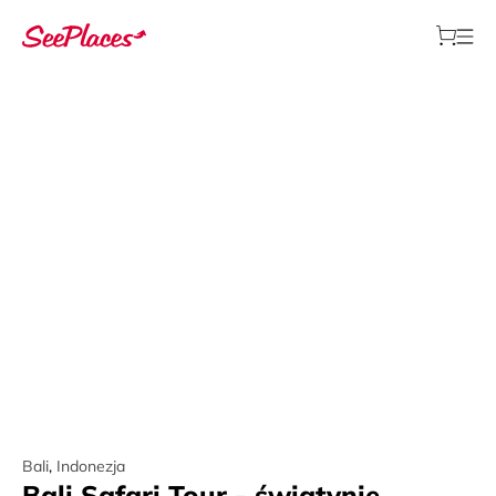
Bali
,
Indonezja
Bali Safari Tour - świątynie,