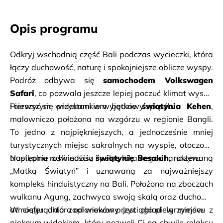
Opis programu
Odkryj wschodnią część Bali podczas wycieczki, która 
łączy duchowość, naturę i spokojniejsze oblicze wyspy. 
Podróż odbywa się 
samochodem Volkswagen 
Safari
, co pozwala jeszcze lepiej poczuć klimat wyspy 
i cieszyć się widokami w wyjątkowy sposób.
Pierwszym przystankiem będzie 
świątynia Kehen
, 
malowniczo położona na wzgórzu w regionie Bangli. 
To jedno z najpiękniejszych, a jednocześnie mniej 
turystycznych miejsc sakralnych na wyspie, otoczone 
tropikalną roślinnością i pełne lokalnego charakteru.
Następnie odwiedzisz 
świątynię Besakih
, nazywaną 
„Matką Świątyń” i uznawaną za najważniejszy 
kompleks hinduistyczny na Bali. Położona na zboczach 
wulkanu Agung, zachwyca swoją skalą oraz duchową 
atmosferą, która od wieków przyciąga pielgrzymów.
W ciągu dnia zaplanowany jest obiad w miejscu z 
pięknym widokiem, który pozwoli Ci na chwilę relaksu 