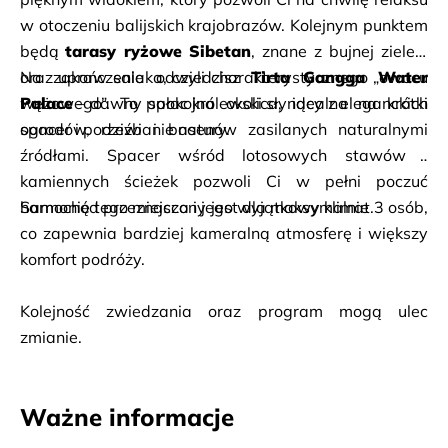
w otoczeniu balijskich krajobrazów. Kolejnym punktem 
będą 
tarasy ryżowe Sibetan
, znane z bujnej zieleni 
oraz upraw salaka, czyli charakterystycznego „owocu 
Na zakończenie odwiedzisz 
Tirta Gangga Water 
wężowego”. To spokojna okolica, idealna na krótki 
Palace
 – dawny pałac królewski słynący z eleganckich 
spacer i podziwianie natury.
ogrodów, rzeźb i basenów zasilanych naturalnymi 
źródłami. Spacer wśród lotosowych stawów i 
kamiennych ścieżek pozwoli Ci w pełni poczuć 
harmonię tego miejsca i jego wyjątkowy klimat.
Samochód przeznaczony jest dla maksymalnie 3 osób, 
co zapewnia bardziej kameralną atmosferę i większy 
komfort podróży.
Kolejność zwiedzania oraz program mogą ulec 
zmianie.
Ważne informacje