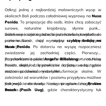
Odkryj jedną z najbardziej malowniczych wysp w 
okolicach Bali podczas całodniowej wyprawy na 
Nusa 
Penida
. To propozycja dla osób, które chcą zobaczyć 
surowe, naturalne krajobrazy, słynne punkty 
widokowe i rajskie plaże, a jednocześnie komfortowo 
Dzień rozpocznie się od odbioru z hotelu i przejazdu do 
przemieszczać się między najważniejszymi 
portu w Sanur, skąd wyruszysz 
szybką łodzią na 
atrakcjami.
Nusa Penida
. Po dotarciu na wyspę rozpoczniesz 
zwiedzanie jej zachodniej części. Pierwszym 
przystankiem będzie 
Po zakończeniu zwiedzania wrócisz do portu na Nusa 
Angel’s Billabong
 – naturalny 
basen skalny z krystalicznie czystą wodą, gdzie 
Penida, skąd łodzią powrócisz do Sanur, a następnie 
można podziwiać niezwykłe formacje skalne. W 
zostaniesz odwieziony do hotelu.
zależności od warunków i poziomu przypływu możliwe 
jest wejście do wody. Następnie odwiedzisz 
Kolejność zwiedzania oraz program mogą ulec 
Broken 
Beach (Pasih Uug)
zmianie.
, gdzie charakterystyczny łuk 
skalny tworzy naturalne połączenie oceanu z okrągłą 
zatoką. To jedno z najbardziej fotogenicznych miejsc 