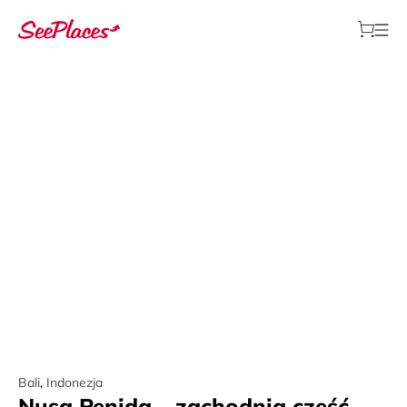
Bali
,
Indonezja
Nusa Penida – zachodnia część