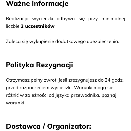
Ważne informacje
Kelingking Beach
 – jeden z najbardziej 
rozpoznawalnych widoków na Bali. Klif 
Realizacja wycieczki odbywa się przy minimalnej 
przypominający kształtem głowę tyranozaura oferuje 
liczbie 
2 uczestników
.
spektakularne panoramy oceanu i dzikiego wybrzeża. 
W ciągu dnia przewidziany jest lunch w lokalnej 
Zaleca się wykupienie dodatkowego ubezpieczenia.
restauracji, obejmujący zestaw dań kuchni 
indonezyjskiej serwowany w malowniczym otoczeniu. 
Polityka Rezygnacji
Na zakończenie odwiedzisz 
Crystal Bay
 – spokojną 
plażę z łagodnymi falami, idealną na relaks, kąpiel lub 
opalanie. Dla chętnych istnieje możliwość snorkelingu. 
Otrzymasz pełny zwrot, jeśli zrezygnujesz do 24 godz.
przed rozpoczęciem wycieczki. Warunki mogą się
różnić w zależności od języka przewodnika.
poznaj
warunki
Dostawca / Organizator: