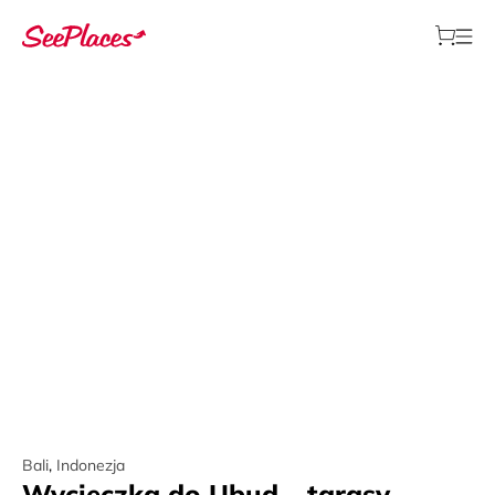
Bali
,
Indonezja
Wycieczka do Ubud – tarasy