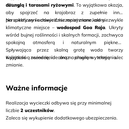
natury.
dżunglą i tarasami ryżowymi
. To wyjątkowa okazja, 
aby spojrzeć na krajobraz z zupełnie innej 
perspektywy i uchwycić niezapomniane kadry.
Na zakończenie odwiedzisz mniej znane, ale niezwykle 
klimatyczne miejsce – 
wodospad Goa Raja
. Ukryty 
wśród bujnej roślinności i skalnych formacji, zachwyca 
spokojną atmosferą i naturalnym pięknem. 
Spływająca przez skalną grotę woda tworzy 
wyjątkową scenerię, idealną na chwilę wytchnienia.
Kolejność zwiedzania oraz program mogą ulec 
zmianie.
Ważne informacje
Realizacja wycieczki odbywa się przy minimalnej 
liczbie 
2 uczestników
.
Zaleca się wykupienie dodatkowego ubezpieczenia.