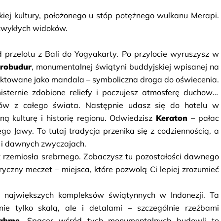
kiej kultury, położonego u stóp potężnego wulkanu Merapi. 
ezwykłych widoków.
 przelotu z Bali do Yogyakarty. Po przylocie wyruszysz w 
robudur
, monumentalnej świątyni buddyjskiej wpisanej na 
jektowane jako mandala – symboliczna droga do oświecenia. 
sternie zdobione reliefy i poczujesz atmosferę duchowej 
ów z całego świata. Następnie udasz się do hotelu w 
ną kulturę i historię regionu. Odwiedzisz 
Keraton
 – pałac 
ego Jawy. To tutaj tradycja przenika się z codziennością, a 
h i dawnych zwyczajach.
z rzemiosła srebrnego. Zobaczysz tu pozostałości dawnego 
ryczny meczet – miejsca, które pozwolą Ci lepiej zrozumieć 
z największych kompleksów świątynnych w Indonezji. Ta 
e tylko skalą, ale i detalami – szczególnie rzeźbami 
rahmę
. Spacer wśród tych monumentalnych budowli to 