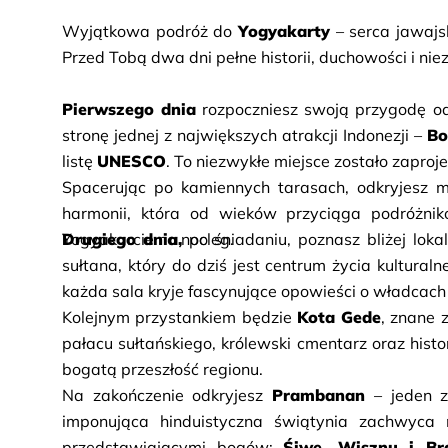
Wyjątkowa podróż do 
Yogyakarty
 – serca jawajs
Przed Tobą dwa dni pełne historii, duchowości i ni
Pierwszego dnia
 rozpoczniesz swoją przygodę od
stronę jednej z największych atrakcji Indonezji – 
Bo
listę 
UNESCO
. To niezwykłe miejsce zostało zapro
Spacerując po kamiennych tarasach, odkryjesz mi
harmonii, która od wieków przyciąga podróżnik
Yogyakarcie na nocleg.
Drugiego dnia,
 po śniadaniu, poznasz bliżej lokal
sułtana, który do dziś jest centrum życia kulturaln
każda sala kryje fascynujące opowieści o władcac
Kolejnym przystankiem będzie 
Kota Gede
, znane 
pałacu sułtańskiego, królewski cmentarz oraz histo
bogatą przeszłość regionu.
Na zakończenie odkryjesz 
Prambanan
 – jeden 
imponująca hinduistyczna świątynia zachwyca ni
przedstawiającymi bogów: 
Śiwę, Wisznu i B