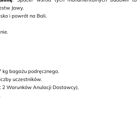
estw Jawy.
sko i powrót na Bali.
nie.
7 kg bagażu podręcznego.
iczby uczestników.
t 2 Warunków Anulacji Dostawcy).
.