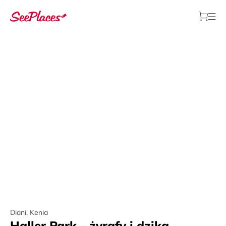
Diani
,
Kenia
Haller Park - żyrafy i dzika