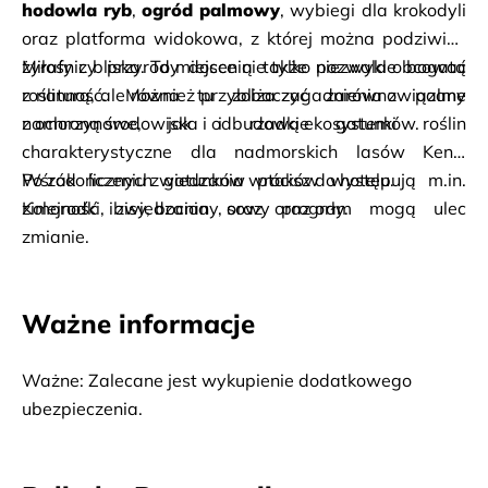
hodowla ryb
, 
ogród palmowy
, wybiegi dla krokodyli 
oraz platforma widokowa, z której można podziwiać 
żyrafy z bliska. To miejsce nie tylko pozwala obcować 
Miłośnicy przyrody docenią także niezwykle bogatą 
z naturą, ale również przybliża zagadnienia związane 
roślinność. Można tu zobaczyć zarówno palmy 
z ochroną środowiska i odbudową ekosystemów.
namorzynowe, jak i rzadkie gatunki roślin 
charakterystyczne dla nadmorskich lasów Kenii. 
Wśród licznych gatunków ptaków występują m.in. 
Po zakończeniu zwiedzania wrócisz do hotelu.
zimorodki, ibisy, bociany, sowy oraz orły.
Kolejność zwiedzania oraz program mogą ulec 
zmianie.
Ważne informacje
Ważne: Zalecane jest wykupienie dodatkowego 
ubezpieczenia.