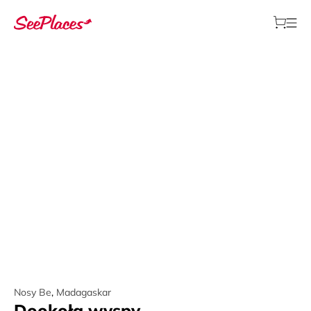
Nosy Be
,
Madagaskar
Dookoła wyspy