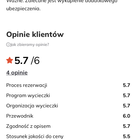
Ważne: Zalecane jest wykupienie dodatkowego 
cennej ze względu na wyjątkowy zapach, używanej
ubezpieczenia.
do produkcji olejku eterycznego. Obiad w lokalnej
restauracji. Następnie postój przy świętym
wodospadzie lub na plaży Andilana (w zależności od
Opinie klientów
dostępności). Na koniec przejazd na najwyższą górę
Nosy Be – Mont Passot, skąd można podziwiać
Jak zbieramy opinie?
panoramę wyspy.
5.7
/6
4 opinie
proces rezerwacji
5.7
program wycieczki
5.7
organizacja wycieczki
5.7
przewodnik
6.0
zgodność z opisem
5.7
stosunek jakości do ceny
5.5