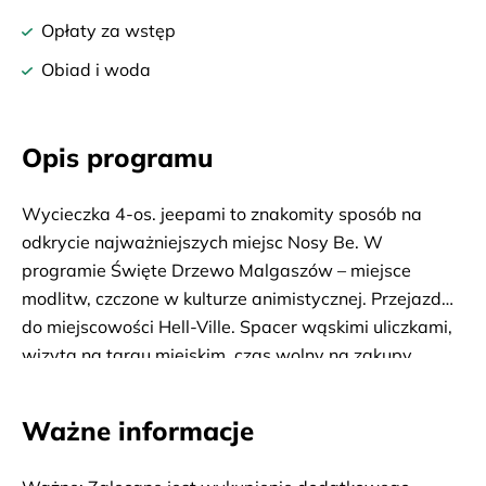
Opłaty za wstęp
Obiad i woda
Opis programu
Wycieczka 4-os. jeepami to znakomity sposób na
odkrycie najważniejszych miejsc Nosy Be. W
programie Święte Drzewo Malgaszów – miejsce
modlitw, czczone w kulturze animistycznej. Przejazd
do miejscowości Hell-Ville. Spacer wąskimi uliczkami,
wizyta na targu miejskim, czas wolny na zakupy.
Następnie park zoologiczny – Lemuria Land, gdzie
mieszkają najciekawsze zwierzęta Madagaskaru:
Ważne informacje
lemury, żółwie, węże, kameleony, gekony i wiele
innych. Wizyta w destylarni Ylang Ylang, rośliny