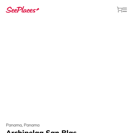
Panama
,
Panama
Archipelag San Blas