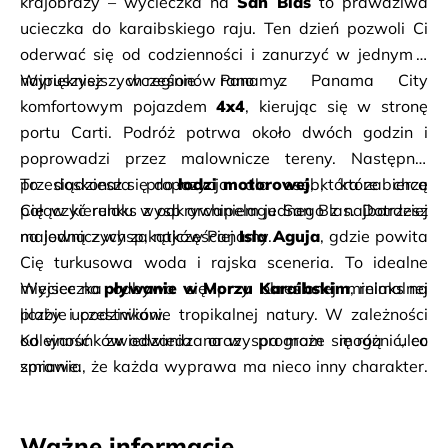
krajobrazy – wycieczka na 
San Blas
 to prawdziwa 
ucieczka do karaibskiego raju. Ten dzień pozwoli Ci 
oderwać się od codzienności i zanurzyć w jednym z 
najpiękniejszych regionów Panamy.
Wyruszysz wcześnie rano z Panama City 
komfortowym pojazdem 
4x4
, kierując się w stronę 
portu Carti. Podróż potrwa około dwóch godzin i 
poprowadzi przez malownicze tereny. Następnie 
przesiądziesz się do 
To doskonała propozycja dla osób, które chcą 
łodzi motorowej
, która zabierze 
Cię w kierunku wysp archipelagu San Blas. Dotrzesz 
połączyć relaks z odkrywaniem jednego z najbardziej 
na jedną z wysp, najczęściej 
malowniczych zakątków Panamy.
Isla Aguja
, gdzie powita 
Cię turkusowa woda i rajska sceneria. To idealne 
miejsce na 
Wycieczka odbywa się przy określonej minimalnej 
pływanie w Morzu Karaibskim
, relaks na 
plaży i podziwianie tropikalnej natury. W zależności 
liczbie uczestników.
od warunków odwiedzana wyspa może się różnić, co 
Kolejność zwiedzania oraz program mogą ulec 
sprawia, że każda wyprawa ma nieco inny charakter. 
zmianie.
naturalnego basenu
, gdzie będziesz mieć czas na 
Ważne informacje
odpoczynek i zabawę w wyjątkowym otoczeniu 