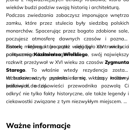
wieków budzi podziw swoją historią i architekturą.
Podczas zwiedzania zobaczysz imponujące wnętrza 
zamku, które przez stulecia były siedzibą polskich 
monarchów. Spacerując przez bogato zdobione sale, 
poczujesz atmosferę dawnych czasów i poznasz 
historię miejsca, które przez wieki było centrum życia 
Zamek, którego początki sięgają XIV wieku i 
politycznego i kulturalnego Polski.
panowania 
Kazimierza Wielkiego
, swój największy 
rozkwit przeżywał w XVI wieku za czasów 
Zygmunta 
Starego
. To właśnie wtedy rezydencja została 
rozbudowana i zyskała formę, którą możemy 
W trakcie wizyty przeniesiesz się w czasy królów i 
podziwiać do dziś.
królowych, a opowieści przewodnika pozwolą Ci 
odkryć nie tylko fakty historyczne, ale także legendy i 
ciekawostki związane z tym niezwykłym miejscem. To 
doskonała propozycja dla każdego, kto chce lepiej 
poznać historię Polski i zobaczyć jej najważniejsze 
Ważne informacje
dziedzictwo. 