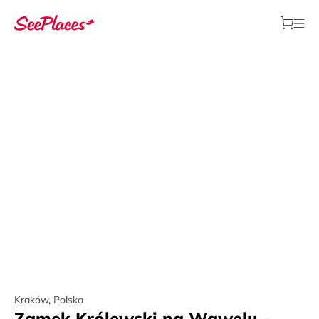
Kraków
,
Polska
Zamek Królewski na Wawelu -