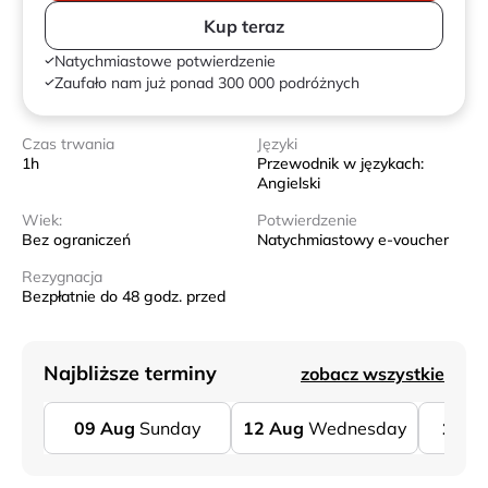
Kup teraz
Natychmiastowe potwierdzenie
Zaufało nam już ponad 300 000 podróżnych
Czas trwania
Języki
1h
Przewodnik w językach:
Angielski
Wiek:
Potwierdzenie
Bez ograniczeń
Natychmiastowy e-voucher
Rezygnacja
Bezpłatnie do 48 godz. przed
Najbliższe terminy
zobacz wszystkie
09
Aug
Sunday
12
Aug
Wednesday
13
A