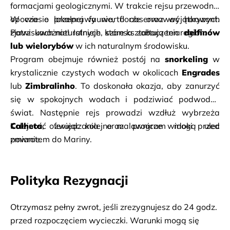
formacjami geologicznymi. W trakcie rejsu przewodnik 
opowie o lokalnej faunie, florze oraz wyjątkowych 
W czasie przeprawy warto obserwować horyzont. 
zjawiskach naturalnych, które kształtują ten region.
Patrz uważnie! Istnieje szansa zobaczenia 
delfinów 
lub wielorybów
 w ich naturalnym środowisku.
Program obejmuje również postój na 
snorkeling
 w 
krystalicznie czystych wodach w okolicach 
Engrades
lub 
Zimbralinho
. To doskonała okazja, aby zanurzyć 
się w spokojnych wodach i podziwiać podwodny 
Calheta
Kolejność zwiedzania oraz program mogą ulec 
, oferując kolejne malownicze widoki przed 
powrotem do Mariny.
zmianie.
Polityka Rezygnacji
Otrzymasz pełny zwrot, jeśli zrezygnujesz do 24 godz.
przed rozpoczęciem wycieczki. Warunki mogą się