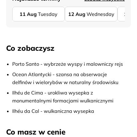
11
Aug
Tuesday
12
Aug
Wednesday
13
A
Co zobaczysz
Porto Santo - wybrzeże wyspy i malowniczy rejs
Ocean Atlantycki - szansa na obserwacje
delfinów i wielorybów w naturalny środowisku
Ilhéu de Cima - urokliwa wysepka z
monumentalnymi formacjami wulkanicznymi
Ilhéu da Cal - wulkaniczna wysepka
Co masz w cenie