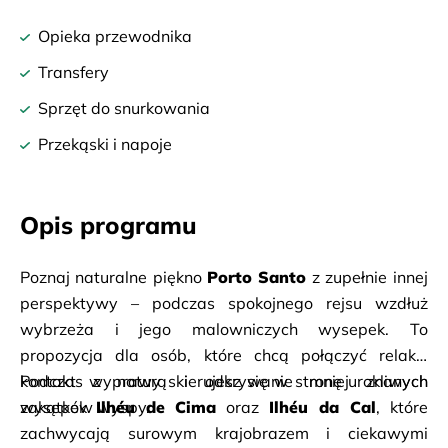
Opieka przewodnika
Transfery
Sprzęt do snurkowania
Przekąski i napoje
Opis programu
Poznaj naturalne piękno 
Porto Santo
 z zupełnie innej 
perspektywy – podczas spokojnego rejsu wzdłuż 
wybrzeża i jego malowniczych wysepek. To 
propozycja dla osób, które chcą połączyć relaks, 
kontakt z naturą i odkrywanie mniej znanych 
Podczas wyprawy skierujesz się w stronę urokliwych 
zakątków wyspy.
wysepek 
Ilhéu de Cima
 oraz 
Ilhéu da Cal
, które 
zachwycają surowym krajobrazem i ciekawymi 