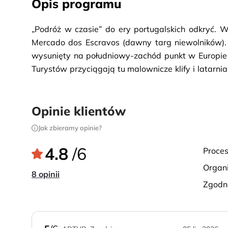
Opis programu
„Podróż w czasie” do ery portugalskich odkryć. Wi
Mercado dos Escravos (dawny targ niewolników). 
wysunięty na południowy-zachód punkt w Europie 
Turystów przyciągają tu malownicze klify i latarni
Europie – nawet na 60 km. Zbudowano ją w 1846 r. 
panoramiczny przejazd przez Sagres z pięknym por
Opinie klientów
się tu szkoła Henryka Żeglarza. 
Jak zbieramy opinie?
4.8
/6
proce
organ
8 opinii
zgod