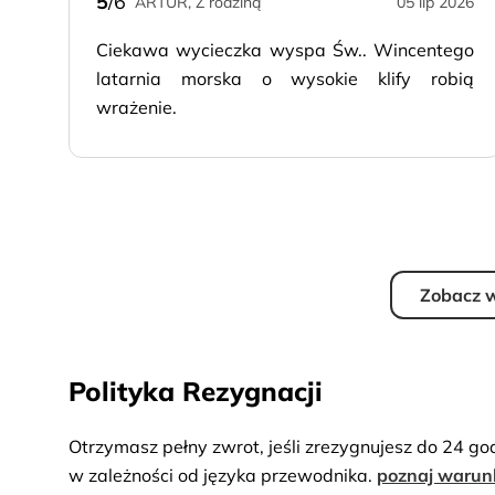
5
/6
ARTUR, Z rodziną
05 lip 2026
Ciekawa wycieczka wyspa Św.. Wincentego
latarnia morska o wysokie klify robią
wrażenie.
Zobacz w
Polityka Rezygnacji
Otrzymasz pełny zwrot, jeśli zrezygnujesz do 24 go
w zależności od języka przewodnika.
poznaj warun