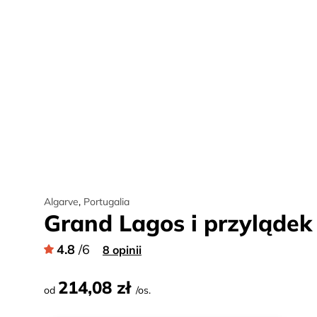
Algarve
,
Portugalia
Grand Lagos i przyląde
4.8
/6
8 opinii
214,08 zł
od
/os.