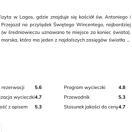
zyta w Lagos, gdzie znajduje się kościół św. Antoniego i 
Przejazd na przylądek Świętego Wincentego, najbardziej 
(w średniowieczu uznawano te miejsce za koniec świata). 
a morska, która ma jeden z najdalszych zasięgów światła w 
na ruinach klasztoru franciszkańskiego. W programie także 
tem rybackim i XV-wieczną twierdzą – niegdyś znajdowała 
s rezerwacji
5.6
program wycieczki
4.8
izacja wycieczki
4.7
przewodnik
5.3
ność z opisem
5.3
stosunek jakości do ceny
4.7