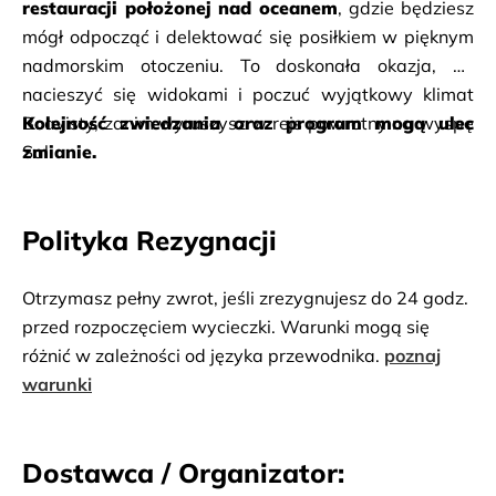
restauracji położonej nad oceanem
, gdzie będziesz 
mógł odpocząć i delektować się posiłkiem w pięknym 
nadmorskim otoczeniu. To doskonała okazja, by 
nacieszyć się widokami i poczuć wyjątkowy klimat 
Boavisty, zanim wyruszysz w rejs powrotny na wyspę 
Kolejność zwiedzania oraz program mogą ulec 
Sal.
zmianie.
Polityka Rezygnacji
Otrzymasz pełny zwrot, jeśli zrezygnujesz do 24 godz.
przed rozpoczęciem wycieczki. Warunki mogą się
różnić w zależności od języka przewodnika.
poznaj
warunki
Dostawca / Organizator: