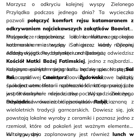
Marzysz o odkryciu kolejnej wyspy Zielonego 
Przylądka podczas jednego dnia? Ta wycieczka 
pozwoli 
połączyć komfort rejsu katamaranem z 
odkrywaniem najciekawszych zakątków Boavisty
. 
Malownicze krajobrazy, lokalna kultura, spokojne 
Przygodę rozpoczniesz od komfortowego rejsu 
nadmorskie miasteczka i miejsca, które najlepiej 
katamaranem z wyspy Sal przez wody Oceanu 
oddają wyjątkowy charakter archipelagu.
Kościół Matki Bożej Fatimskiej
, jedno z najbardziej 
rozpoznawalnych miejsc kultu na wyspie. Następnie 
Kolejnym punktem programu będzie spacer po 
Sal 
zobaczysz 
Rei
, urokliwej stolicy Boavisty. Kolorowe uliczki, 
Cmentarz Żydowski
, będący 
świadectwem historii społeczności, która przez lata 
spokojna atmosfera i nadmorski klimat sprawiają, że 
współtworzyła dziedzictwo Wysp Zielonego 
jest to doskonałe miejsce, aby poczuć codzienne życie 
Przylądka.
mieszkańców oraz zrobić pamiątkowe zdjęcia.
Odwiedzisz również miejscowość 
Rabil
, znaną z 
wieloletnich tradycji garncarskich. Dowiesz się, jak 
powstają lokalne wyroby z ceramiki i poznasz jedno z 
rzemiosł, które od pokoleń jest ważnym elementem 
kultury wyspy.
W ciągu dnia zaplanowany jest również 
lunch w 