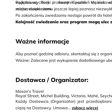
wyjątkowej flory i fauny Seszeli. Możesz r
Podczas wycieczki przewodnik podzieli się ciekawo
zainteresowaniami.
miejsc, dzięki czemu jeszcze lepiej poznasz niezwyk
Po zakończeniu zwiedzania nastąpi powrót do hotel
Kolejność zwiedzania oraz program mogą ulec z
Ważne informacje
Aby poznać godzinę odbioru, skontaktuj się z orga
Ważne: Zalecane jest wykupienie dodatkowego ube
Dostawca / Organizator:
Mason's Travel
Royal Street, Michel Building, Victoria, Mahé, Seych
Każdy Dostawca (Organizator) jest przedsiębio
ciążą na Dostawcy. Umowa...
zobacz więcej