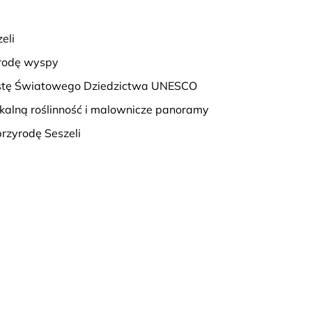
eli
yrodę wyspy
Listę Światowego Dziedzictwa UNESCO
ikalną roślinność i malownicze panoramy
przyrodę Seszeli