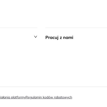
Pracuj z nami
iałania platformy
Regulamin kodów rabatowych