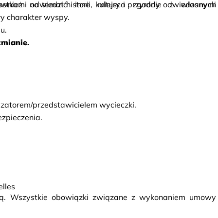
ównież odwiedzić inne miejsca zgodnie z własnymi 
stkami na temat historii, kultury i przyrody odwiedzanych 
ły charakter wyspy.
u.
mianie.
nizatorem/przedstawicielem wycieczki.
zpieczenia.
elles
rcą. Wszystkie obowiązki związane z wykonaniem umowy