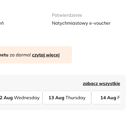
Potwierdzenie
eń
Natychmiastowy e-voucher
rnetu
za darmo!
czytaj więcej
zobacz wszystkie
2
Aug
Wednesday
13
Aug
Thursday
14
Aug
Frid