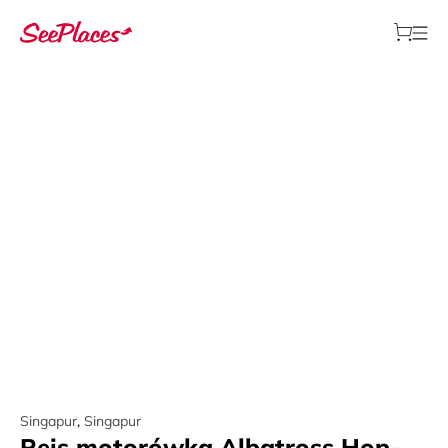
Singapur
,
Singapur
Rejs motorówką Albatross Hop-