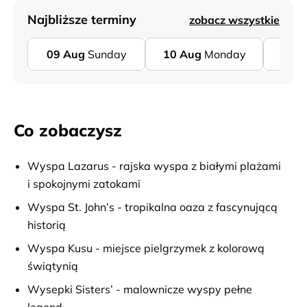
Najbliższe terminy
zobacz wszystkie
09
Aug
Sunday
10
Aug
Monday
11
A
Co zobaczysz
Wyspa Lazarus - rajska wyspa z białymi plażami
i spokojnymi zatokami
Wyspa St. John’s - tropikalna oaza z fascynującą
historią
Wyspa Kusu - miejsce pielgrzymek z kolorową
świątynią
Wysepki Sisters’ - malownicze wyspy pełne