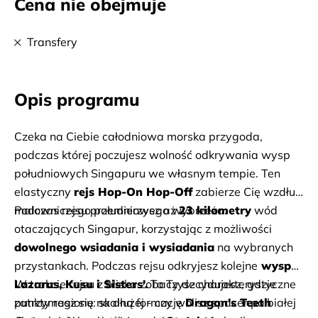
Cena nie obejmuje
Transfery
Opis programu
Czeka na Ciebie całodniowa morska przygoda, 
podczas której poczujesz wolność odkrywania wysp 
południowych Singapuru we własnym tempie. Ten 
elastyczny 
rejs Hop-On Hop-Off
 zabierze Cię wzdłuż 
Podczas rejsu przemierzysz aż 
23 kilometry
malowniczego południowego wybrzeża. 
 wód 
otaczających Singapur, korzystając z możliwości 
dowolnego wsiadania i wysiadania
 na wybranych 
przystankach. Podczas rejsu odkryjesz kolejne
 wyspy 
Lazarus, Kusu i Sisters’.
W trakcie rejsu z bliska zobaczysz charakterystyczne 
 To Ty decydujesz, gdzie 
zatrzymasz się na dłużej - czy wolisz spacer po białej 
punkty regionu: skalną formację 
Dragon’s Teeth 