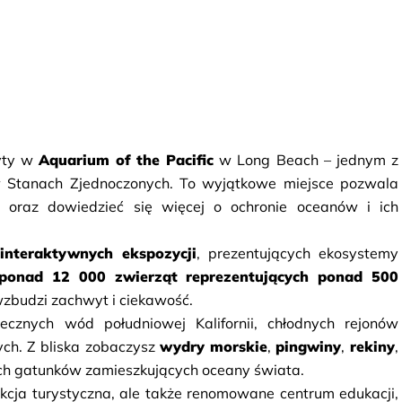
yty w 
Aquarium of the Pacific
 w Long Beach – jednym z 
 Stanach Zjednoczonych. To wyjątkowe miejsce pozwala 
 oraz dowiedzieć się więcej o ochronie oceanów i ich 
interaktywnych ekspozycji
, prezentujących ekosystemy 
ponad 12 000 zwierząt reprezentujących ponad 500 
 wzbudzi zachwyt i ciekawość.
znych wód południowej Kalifornii, chłodnych rejonów 
ych. Z bliska zobaczysz 
wydry morskie
, 
pingwiny
, 
rekiny
cych gatunków zamieszkujących oceany świata.
akcja turystyczna, ale także renomowane centrum edukacji, 