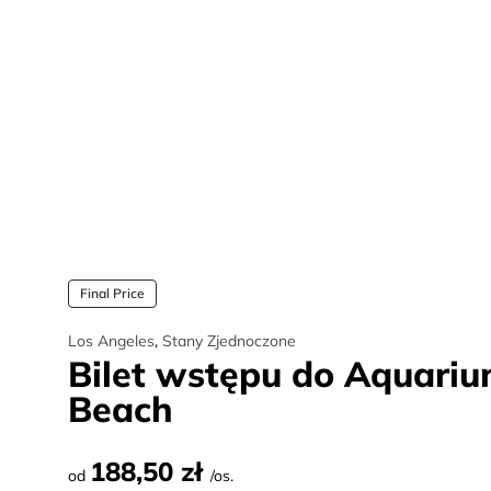
Final Price
Los Angeles
,
Stany Zjednoczone
Bilet wstępu do Aquariu
Beach
188,50 zł
od
/os.