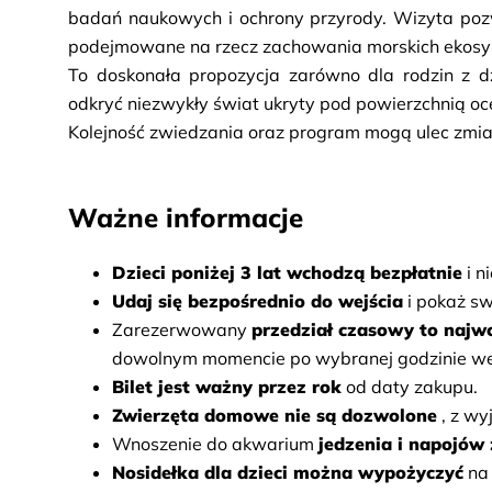
badań naukowych i ochrony przyrody. Wizyta pozwo
podejmowane na rzecz zachowania morskich ekosys
To doskonała propozycja zarówno dla rodzin z dzi
odkryć niezwykły świat ukryty pod powierzchnią oc
Kolejność zwiedzania oraz program mogą ulec zmia
Ważne informacje
Dzieci poniżej 3 lat wchodzą bezpłatnie
i n
Udaj się bezpośrednio do wejścia
i pokaż sw
Zarezerwowany
przedział czasowy to najw
dowolnym momencie po wybranej godzinie wej
Bilet jest ważny przez rok
od daty zakupu.
Zwierzęta domowe nie są dozwolone
, z w
Wnoszenie do akwarium
jedzenia i napojów 
Nosidełka dla dzieci można wypożyczyć
na