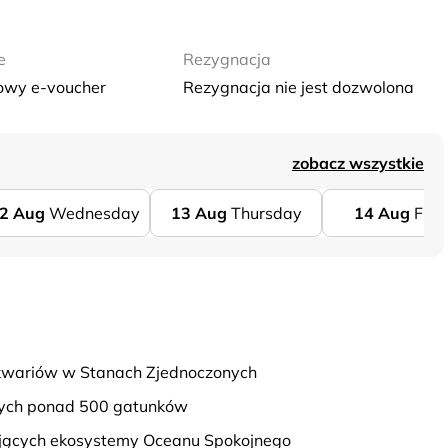
e
Rezygnacja
owy e-voucher
Rezygnacja nie jest dozwolona
zobacz wszystkie
2
Aug
Wednesday
13
Aug
Thursday
14
Aug
Frid
 akwariów w Stanach Zjednoczonych
ących ponad 500 gatunków
ujących ekosystemy Oceanu Spokojnego