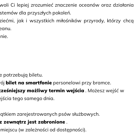
li Ci lepiej zrozumieć znaczenie oceanów oraz działania 
temów dla przyszłych pokoleń.
ećmi, jak i wszystkich miłośników przyrody, którzy chcą 
eanu.
nie.
ie potrzebują biletu.
ój
bilet na smartfonie
personelowi przy bramce.
cześniejszy możliwy termin wejścia
. Możesz wejść w 
ścia tego samego dnia.
yjątkiem zarejestrowanych psów służbowych.
z zewnątrz jest zabronione
.
 miejscu (w zależności od dostępności).