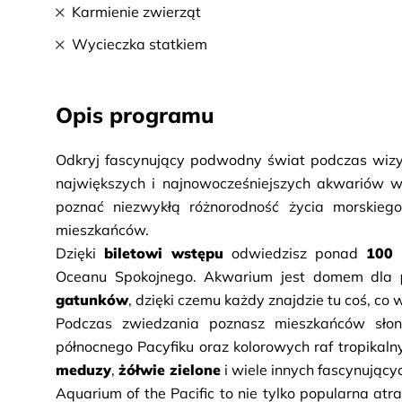
Karmienie zwierząt
Wycieczka statkiem
Opis programu
Odkryj fascynujący podwodny świat podczas wiz
największych i najnowocześniejszych akwariów w
poznać niezwykłą różnorodność życia morskiego
mieszkańców.
Dzięki 
biletowi wstępu
 odwiedzisz ponad 
100 
Oceanu Spokojnego. Akwarium jest domem dla 
gatunków
, dzięki czemu każdy znajdzie tu coś, co
Podczas zwiedzania poznasz mieszkańców słonec
północnego Pacyfiku oraz kolorowych raf tropikaln
meduzy
, 
żółwie zielone
 i wiele innych fascynują
Aquarium of the Pacific to nie tylko popularna atr