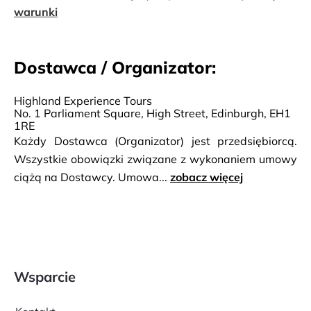
Chapel znanej z powieści Dana Brown’a „Kod Da
warunki
Vinci”.
Dostawca / Organizator:
Highland Experience Tours
No. 1 Parliament Square, High Street, Edinburgh, EH1
1RE
Każdy Dostawca (Organizator) jest przedsiębiorcą.
Wszystkie obowiązki związane z wykonaniem umowy
ciążą na Dostawcy. Umowa...
zobacz więcej
Wsparcie