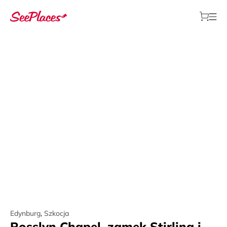
Edynburg
,
Szkocja
Rosslyn Chapel, zamek Stirling i