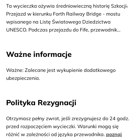
Ta wycieczka ożywia średniowieczną historię Szkocji
.
Przejazd w kierunku Forth Railway Bridge - mostu
wpisanego na Listę Światowego Dziedzictwa
UNESCO. Podczas przejazdu do Fife, przewodnik
przybliża historię szkockich bohaterów. Kolejnym
punktem jest miasteczko Dunfermline. Zwiedzanie
Ważne informacje
Opactwa w Dunfermline i pięknego kościoła będącego
miejscem pochówku Roberta Bruce’a, który walczył o
prawa Szkocji do bycia samodzielnym narodem. Czas
Ważne: Zalecane jest wykupienie dodatkowego 
wolny w Stirling na zwiedzanie I spacerowanie po
ubezpieczenia.
urokliwych uliczkach, które tworzą historyczny rynek
miasta lub na zobaczenie Stirling Castle,
Polityka Rezygnacji
najważniejszego zamku w historii Szkocji. Czas wolny
na zjedzenie obiadu. Przejazd ze Stirling do
Bannockburn, pola bitwy, gdzie Robert Bruce
Otrzymasz pełny zwrot, jeśli zrezygnujesz do 24 godz.
rozgromił Anglików. Następnie przystanek, aby
przed rozpoczęciem wycieczki. Warunki mogą się
zobaczyć pomnik Roberta Bruce’a. Wizyta w Rosslyn
różnić w zależności od języka przewodnika.
poznaj