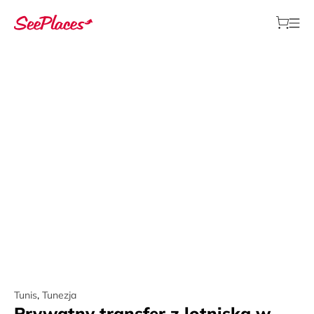
Tunis
,
Tunezja
Prywatny transfer z lotniska w