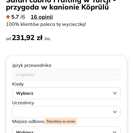
przygoda w kanionie Köprülü
5.7
/6
16 opinii
100% klientów poleca tę wycieczkę!
231,92 zł
od
/os.
Język przewodnika
Angielski
Kiedy
Wybierz
Uczestnicy
Miejsce odbioru
Transfery w cenie
Wybierz