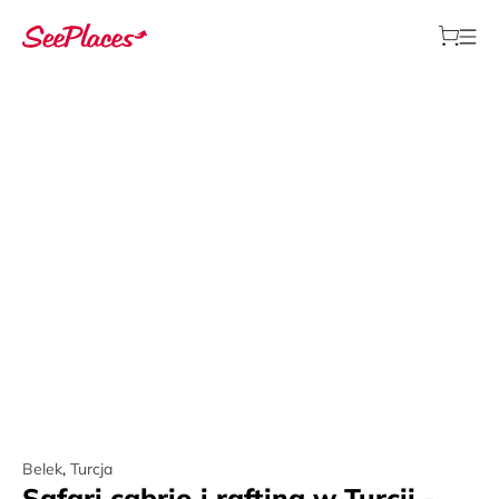
Belek
,
Turcja
Safari cabrio i rafting w Turcji -