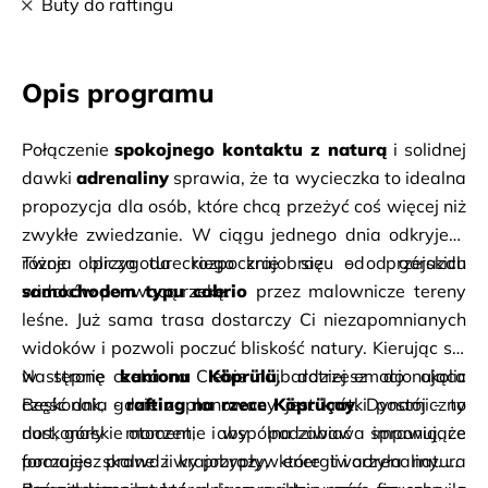
Buty do raftingu
Opis programu
Połączenie 
spokojnego kontaktu z naturą
 i solidnej 
dawki 
adrenaliny
 sprawia, że ta wycieczka to idealna 
propozycja dla osób, które chcą przeżyć coś więcej niż 
zwykłe zwiedzanie. W ciągu jednego dnia odkryjesz 
różne oblicza tureckiego krajobrazu - od górskich 
widoków po rwącą rzekę.
samochodem typu cabrio
 przez malownicze tereny 
leśne. Już sama trasa dostarczy Ci niezapomnianych 
widoków i pozwoli poczuć bliskość natury. Kierując się 
w stronę 
Następnie czeka na Ciebie najbardziej emocjonująca 
kanionu Köprülü
, dotrzesz do okolic 
Beşkonak, gdzie zaplanowany jest krótki postój - to 
część dnia - 
rafting na rzece Köprüçay
. Dynamiczny 
doskonały moment, aby podziwiać imponujące 
nurt, górskie otoczenie i wspólna zabawa sprawią, że 
formacje skalne i krajobrazy, które tworzyła natura 
poczujesz prawdziwy przypływ energii i adrenaliny. To 