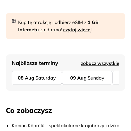
Kup tę atrakcję i odbierz eSIM z
1 GB
Internetu
za darmo!
czytaj więcej
Najbliższe terminy
zobacz wszystkie
08
Aug
Saturday
09
Aug
Sunday
10
A
Co zobaczysz
Kanion Köprülü - spektakularne krajobrazy i dzika