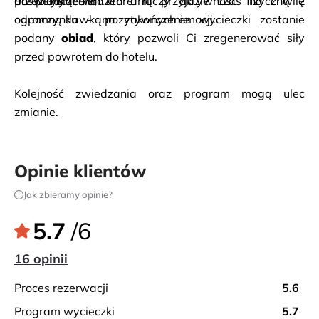
przez tysiące lat.
doświadczenie, które łączy aktywność fizyczną z 
Po pełnym wrażeń dniu przyjdzie czas na chwilę 
ogromną dawką pozytywnych emocji.
odpoczynku - na zakończenie wycieczki zostanie 
podany 
obiad
, który pozwoli Ci zregenerować siły 
przed powrotem do hotelu.
Kolejność zwiedzania oraz program mogą ulec 
zmianie.
Opinie klientów
Jak zbieramy opinie?
5.7
/6
16 opinii
proces rezerwacji
5.6
program wycieczki
5.7