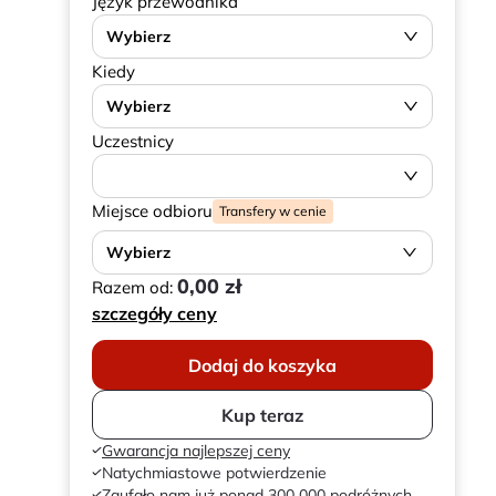
Język przewodnika
Wybierz
Kiedy
Wybierz
Uczestnicy
Miejsce odbioru
Transfery w cenie
Wybierz
0,00 zł
Razem od:
szczegóły ceny
Dodaj do koszyka
Kup teraz
Gwarancja najlepszej ceny
Natychmiastowe potwierdzenie
Zaufało nam już ponad 300 000 podróżnych