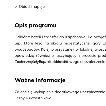
Obiad i napoje
Opis programu
Odbiór z hoteli i transfer do Kapchorwa. Po prz
Sipi, które leżą na skraju majestatycznej góry E
wodospadów. Kolejno przystanek w lokalnej wiosce S
opowiedzą również o fascynującym procesie produk
społeczności. Powrót do hoteli.
Zaleca się wykupienie dodatkowego ubezpieczenia
Ważne informacje
Zaleca się wykupienie dodatkowego ubezpieczenia
liczby 6 uczestników.