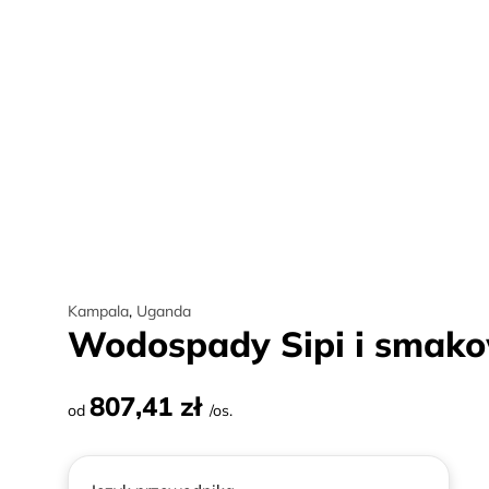
Kampala
,
Uganda
Wodospady Sipi i smako
807,41 zł
od
/os.