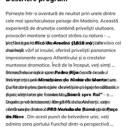
Pornește într-o aventură de neuitat prin unele dintre 
cele mai spectaculoase peisaje din Madeira. Această 
experiență de drumeție combină priveliști uluitoare, 
provocări montane și contact strâns cu natura - 
perfectă pentru călătorii activi și pasionații de 
Veți începe la
Pico do Areeiro (1818 m)
, al treilea cel 
drumeții.
mai înalt vârf al insulei, oferind priveliști panoramice 
impresionante asupra Atlanticului și a crestelor 
muntoase dramatice. Încă de la început, veți simți 
atmosfera unică a acestui loc pe măsură ce vă 
Traseul duce apoi spre
Pedra Rija
, unde traseul 
îndreptați spre
devine mai solicitant și începe cu adevărat aventura. 
Miradouro do Ninho da Manta
, un 
punct de belvedere care dezvăluie peisajele sălbatice 
Cu fiecare pas, peisajele devin și mai spectaculoase. 
și accidentate ale insulei Madeira.
Apoi, veți urca pe faimoasa
„Scară spre Rai”
- o 
urcare provocatoare, dar plină de satisfacții, care 
După ce vă întoarceți lângă Pico do Areeiro, veți 
oferă unele dintre cele mai uluitoare priveliști de pe 
continua pe
traseul
PR3 Vereda do Burro
spre
Poço 
insulă.
da Neve
. Din acest punct de belvedere unic, veți 
admira zona portului Funchal dintr-o perspectivă 