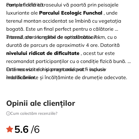
complet diferită.
Partea finală a traseului vă poartă prin peisajele 
luxuriante ale
Parcului Ecologic Funchal
, unde 
terenul montan accidentat se îmbină cu vegetația 
bogată. Este un final perfect pentru o călătorie 
intensă, dar incredibil de satisfăcătoare.
Traseul are o lungime de aproximativ 7 km, cu o 
durată de parcurs de aproximativ 4 ore. Datorită
nivelului ridicat de dificultate
, acest tur este 
recomandat participanților cu o condiție fizică bună. 
Este necesar echipament adecvat - inclusiv 
Ordinea vizitelor și programul pot fi supuse 
îmbrăcăminte și încălțăminte de drumeție adecvate.
modificărilor.
Opinii ale clienților
Cum colectăm recenziile?
5.6
/6