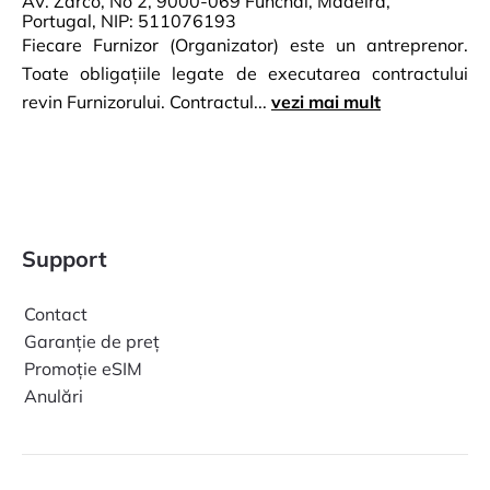
AV. Zarco, No 2, 9000-069 Funchal, Madeira,
Portugal, NIP: 511076193
Fiecare Furnizor (Organizator) este un antreprenor.
Toate obligațiile legate de executarea contractului
revin Furnizorului. Contractul...
vezi mai mult
Support
Contact
Garanție de preț
Promoție eSIM
Anulări