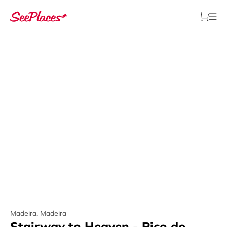
Madeira
,
Madeira
Stairway to Heaven - Pico do