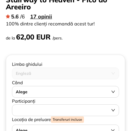
Areeiro
5.6
/6
17 opinii
100% dintre clienți recomandă acest tur!
62,00 EUR
de la
/pers.
Limba ghidului
Engleză
Când
Alege
Participanți
Locația de preluare
Transferuri incluse
Alege