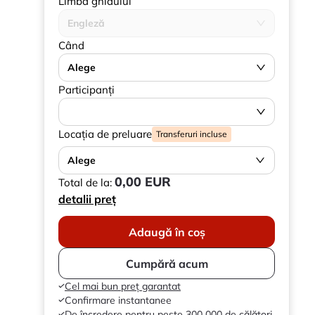
Limba ghidului
Engleză
Când
Alege
Participanți
Locația de preluare
Transferuri incluse
Alege
0,00 EUR
Total de la:
detalii preț
Adaugă în coș
Cumpără acum
Cel mai bun preț garantat
Confirmare instantanee
De încredere pentru peste 300 000 de călători