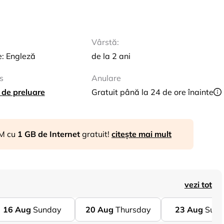
Vârstă:
e: Engleză
de la 2 ani
s
Anulare
 de preluare
Gratuit până la 24 de ore înainte
IM cu
1 GB de Internet
gratuit!
citește mai mult
vezi tot
16
Aug
Sunday
20
Aug
Thursday
23
Aug
Sund