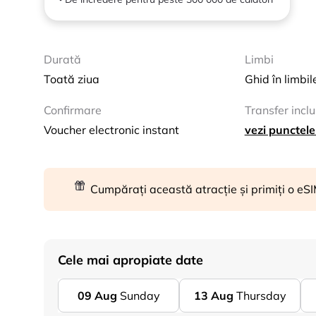
Durată
Limbi
Toată ziua
Ghid în limbil
Confirmare
Transfer inclu
Voucher electronic instant
vezi punctele
Cumpărați această atracție și primiți o eS
Cele mai apropiate date
09
Aug
Sunday
13
Aug
Thursday