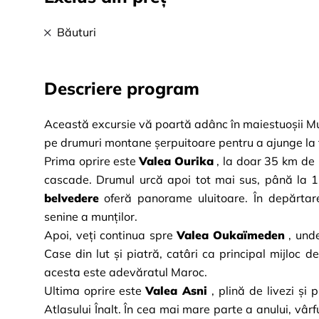
Băuturi
Descriere program
Această excursie vă poartă adânc în maiestuoșii Munț
pe drumuri montane șerpuitoare pentru a ajunge la tr
Prima oprire este
Valea Ourika
, la doar 35 km de 
cascade. Drumul urcă apoi tot mai sus, până la 1
belvedere
oferă panorame uluitoare. În depărtare
senine a munților.
Apoi, veți continua spre
Valea Oukaïmeden
, unde
Case din lut și piatră, catâri ca principal mijloc de
acesta este adevăratul Maroc.
Ultima oprire este
Valea Asni
, plină de livezi și 
Atlasului Înalt. În cea mai mare parte a anului, vâ