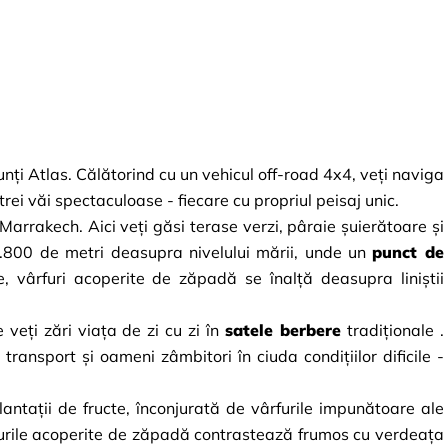
i Atlas. Călătorind cu un vehicul off-road 4x4, veți naviga 
ei văi spectaculoase - fiecare cu propriul peisaj unic.
Marrakech. Aici veți găsi terase verzi, pâraie șuierătoare și 
.800 de metri deasupra nivelului mării, unde un
punct de 
, vârfuri acoperite de zăpadă se înalță deasupra liniștii 
 veți zări viața de zi cu zi în
satele berbere
tradiționale
. 
 transport și oameni zâmbitori în ciuda condițiilor dificile - 
plantații de fructe, înconjurată de vârfurile impunătoare ale 
rfurile acoperite de zăpadă contrastează frumos cu verdeața 