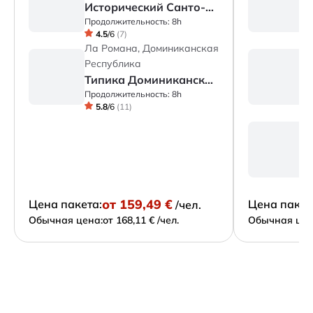
Исторический Санто-Доминго
Продолжительность:
8h
П
4.5
/
6
(
7
)
Ла Романа, Доминиканская
Л
Республика
Р
Типика Доминиканская – целый день
Р
Продолжительность:
8h
П
5.8
/
6
(
11
)
Л
Р
П
от
159,49 €
Цена пакета:
Цена пакет
/чел.
Обычная цена:
от 168,11 € /чел.
Обычная цен