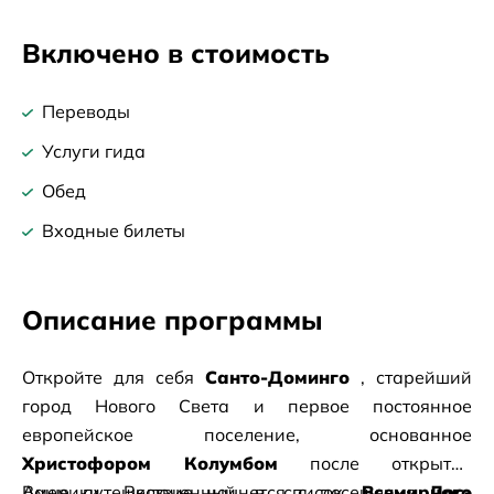
Включено в стоимость
Переводы
Услуги гида
Обед
Входные билеты
Описание программы
Откройте для себя
Санто-Доминго
, старейший 
город Нового Света и первое постоянное 
европейское поселение, основанное
Христофором Колумбом
после открытия 
Америки. Включенный в список
Ваше путешествие начнется с посещения
Всемирного 
Лос-