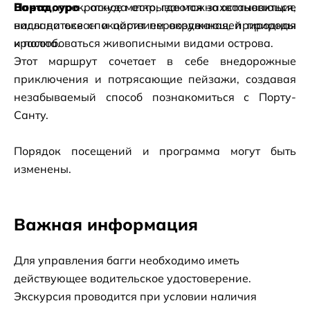
Варадоуро
Понта
, прекрасное место, где можно остановиться, 
, откуда открываются захватывающие 
виды на океан и царит первозданная, природная 
насладиться спокойствием окружающей природы 
красота.
и полюбоваться живописными видами острова.
Этот маршрут сочетает в себе внедорожные 
приключения и потрясающие пейзажи, создавая 
незабываемый способ познакомиться с Порту-
Санту.
Порядок посещений и программа могут быть 
изменены.
Важная информация
Для управления багги необходимо иметь 
действующее водительское удостоверение.
Экскурсия проводится при условии наличия 