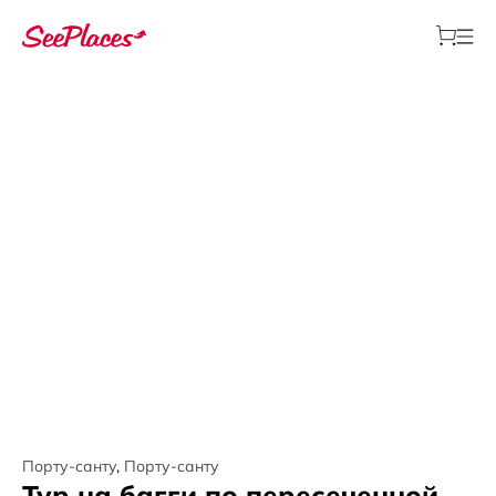
Порту-санту
,
Порту-санту
Тур на багги по пересеченной