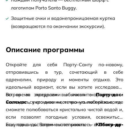
логотипом Porto Santo Buggy.
Защитные очки и водонепроницаемая куртка
(возвращаются по окончании экскурсии).
Описание программы
Откройте для себя Порту-Санту по-новому, 
отправившись в тур, сочетающий в себе 
адреналин, природу и моменты отдыха. Это 
идеальный вариант, если вы хотите исследовать 
остров за пределами обычных маршрутов и 
Во время экскурсии вы посетите
Порту-дас-
насладиться его дикими, нетронутыми пейзажами.
Салемас
, укромное местечко на побережье, где 
сможете полюбоваться кристально чистой водой и, 
если позволят погодные условия, освежиться, 
искупавшись. Затем вы отправитесь в
Еще одна достопримечательность —
Кабесу-да-
Понта-ду-