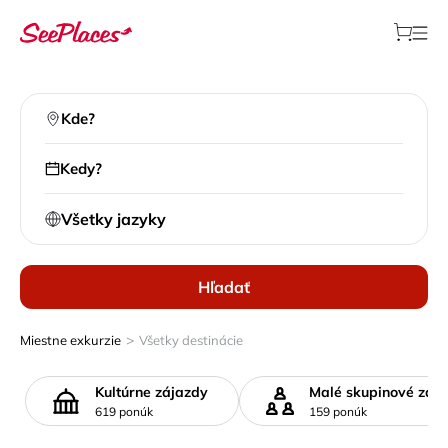
Kde?
Kedy?
Všetky jazyky
Hľadať
>
Miestne exkurzie
Všetky destinácie
Kultúrne zájazdy
Malé skupinové záj
619 ponúk
159 ponúk