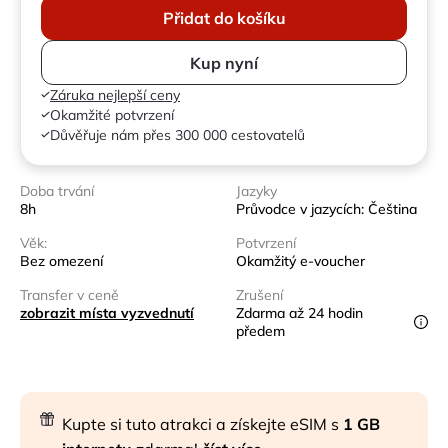
Přidat do košíku
Kup nyní
Záruka nejlepší ceny
Okamžité potvrzení
Důvěřuje nám přes 300 000 cestovatelů
Doba trvání
Jazyky
8h
Průvodce v jazycích: Čeština
Věk:
Potvrzení
Bez omezení
Okamžitý e-voucher
Transfer v ceně
Zrušení
zobrazit místa vyzvednutí
Zdarma až 24 hodin
předem
Kupte si tuto atrakci a získejte eSIM s
1 GB