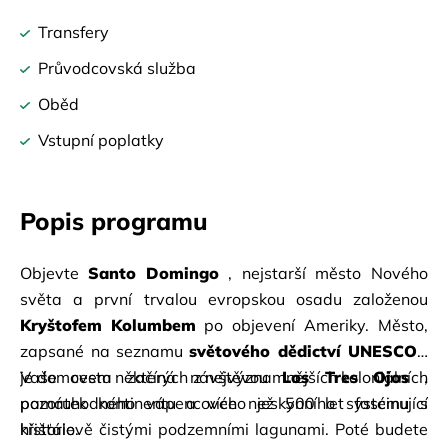
Transfery
Průvodcovská služba
Oběd
Vstupní poplatky
Popis programu
Objevte
Santo Domingo
, nejstarší město Nového 
světa a první trvalou evropskou osadu založenou
Kryštofem Kolumbem
po objevení Ameriky. Město, 
zapsané na seznamu
světového dědictví UNESCO
, 
je domovem některých z nejvýznamnějších koloniálních 
Vaše cesta začíná návštěvou
Los Tres Ojos
, 
památek kontinentu a více než 500 let fascinující 
pozoruhodného vápencového jeskynního systému s 
historie.
křišťálově čistými podzemními lagunami. Poté budete 