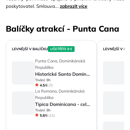
poskytovatel. Smlouva...
zobrazit více
Balíčky atrakcí - Punta Cana
LEVNĚJŠÍ V BALÍČKU
UŠETŘÍTE 8 €
LEVNĚJŠÍ V BA
Punta Cana, Dominikánská
P
Republika
R
Historické Santo Domingo
Trvání:
8h
Tr
4.5
/
6
(
7
)
La Romana, Dominikánská
L
Republika
R
Tipica Dominicana - celý den
R
Trvání:
8h
Tr
5.8
/
6
(
11
)
L
R