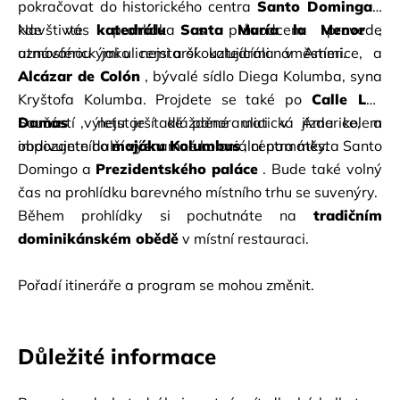
pokračovat do historického centra
Santo Dominga
, 
kde vás prohlídka s průvodcem provede 
Navštivte
katedrálu Santa María la Menor
, 
atmosférickými ulicemi a okouzlujícími náměstími.
uznávanou jako nejstarší katedrála v Americe, a
Alcázar de Colón
, bývalé sídlo Diega Kolumba, syna 
Kryštofa Kolumba. Projdete se také po
Calle Las 
Damas
Součástí výletu je také panoramatická jízda kolem 
, nejstarší dlážděné ulici v Americe, a 
obdivujete další významné koloniální památky.
impozantního
majáku Kolumbus
, centra města Santo 
Domingo a
Prezidentského paláce
. Bude také volný 
čas na prohlídku barevného místního trhu se suvenýry.
Během prohlídky si pochutnáte na
tradičním 
dominikánském obědě
v místní restauraci.
Pořadí itineráře a program se mohou změnit.
Důležité informace