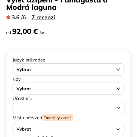
Modrá laguna
3.6
/6
7 recenzí
92,00 €
od
/os.
Jazyk průvodce
Vybrat
Kdy
Vybrat
Účastníci
Místo převzetí
Transfery v ceně
Vybrat