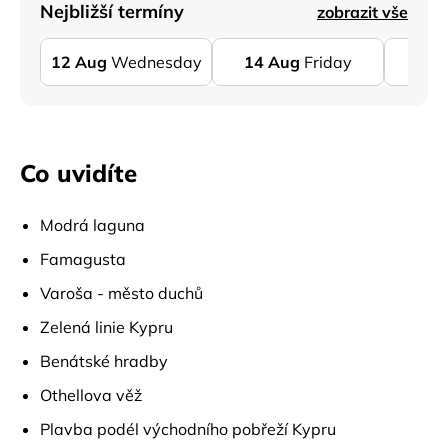
Nejbližší termíny
zobrazit vše
12
Aug
Wednesday
14
Aug
Friday
16
A
Co uvidíte
Modrá laguna
Famagusta
Varoša - město duchů
Zelená linie Kypru
Benátské hradby
Othellova věž
Plavba podél východního pobřeží Kypru