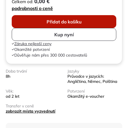
0,00 €
Celkem od:
podrobnosti o ceně
Přidat do košíku
Kup nyní
Záruka nejlepší ceny
Okamžité potvrzení
Důvěřuje nám přes 300 000 cestovatelů
Doba trvání
Jazyky
8h
Průvodce v jazycích:
Angličtina, Němec, Polština
Věk:
Potvrzení
od 2 let
Okamžitý e-voucher
Transfer v ceně
zobrazit místa vyzvednutí