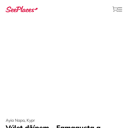
Ayia Napa
,
Kypr
Výlet džípem - Famagusta a