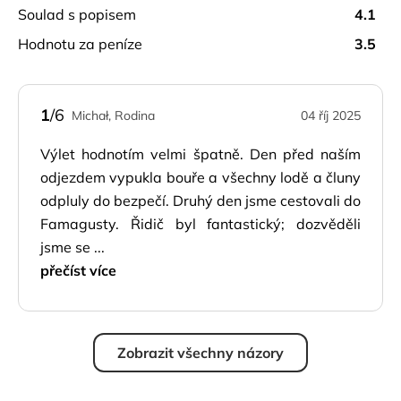
soulad s popisem
4.1
hodnotu za peníze
3.5
1
/6
Michał, Rodina
04 říj 2025
Výlet hodnotím velmi špatně. Den před naším
odjezdem vypukla bouře a všechny lodě a čluny
odpluly do bezpečí. Druhý den jsme cestovali do
Famagusty. Řidič byl fantastický; dozvěděli
jsme se ...
přečíst více
Zobrazit všechny názory