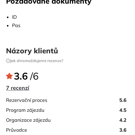
Požadované dokumenty
ID
Pas
Názory klientů
Jak shromažďujeme recenze?
3.6
/6
7 recenzí
rezervační proces
5.6
program zájezdu
4.5
organizace zájezdu
4.2
průvodce
3.6