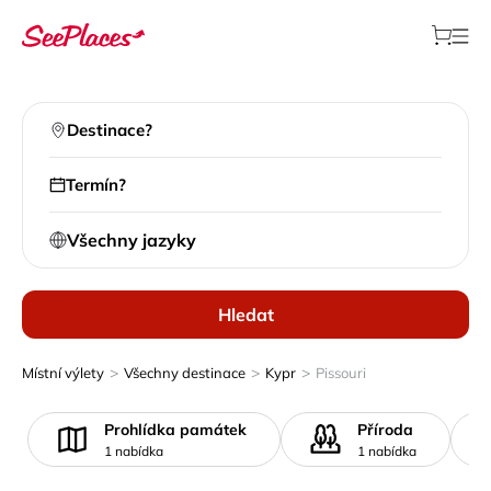
Destinace?
Termín?
Všechny jazyky
Hledat
>
>
>
Místní výlety
Všechny destinace
Kypr
Pissouri
Prohlídka památek
Příroda
1 nabídka
1 nabídka