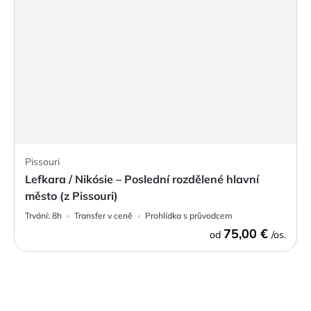
Pissouri
Lefkara / Nikósie – Poslední rozdělené hlavní
město (z Pissouri)
Trvání:
8h
Transfer v ceně
Prohlídka s průvodcem
75,00 €
od
/os.