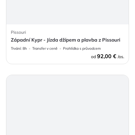
Pissouri
Západní Kypr - Jízda džípem a plavba z Pissouri
Trvání:
8h
Transfer v ceně
Prohlídka s průvodcem
92,00 €
od
/os.