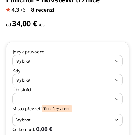
4.3
/6
8 recenzí
34,00 €
od
/os.
Jazyk průvodce
Vybrat
Kdy
Vybrat
Účastníci
Místo převzetí
Transfery v ceně
Vybrat
0,00 €
Celkem od: