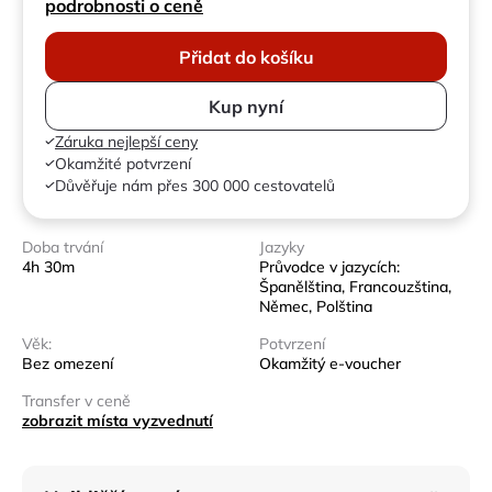
podrobnosti o ceně
Přidat do košíku
Kup nyní
Záruka nejlepší ceny
Okamžité potvrzení
Důvěřuje nám přes 300 000 cestovatelů
Doba trvání
Jazyky
4h 30m
Průvodce v jazycích:
Španělština, Francouzština,
Němec, Polština
Věk:
Potvrzení
Bez omezení
Okamžitý e-voucher
Transfer v ceně
zobrazit místa vyzvednutí