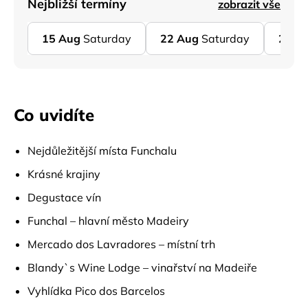
Nejbližší termíny
zobrazit vše
15
Aug
Saturday
22
Aug
Saturday
29
A
Co uvidíte
Nejdůležitější místa Funchalu
Krásné krajiny
Degustace vín
Funchal – hlavní město Madeiry
Mercado dos Lavradores – místní trh
Blandy`s Wine Lodge – vinařství na Madeiře
Vyhlídka Pico dos Barcelos