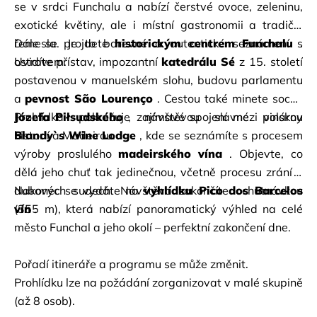
se v srdci Funchalu a nabízí čerstvé ovoce, zeleninu, 
exotické květiny, ale i místní gastronomii a tradiční 
řemesla. Je to barevné a autentické seznámení s 
Dále se projdete
historickým centrem Funchalu
. 
ostrovem.
Uvidíte přístav, impozantní
katedrálu Sé
z 15. století 
postavenou v manuelském slohu, budovu parlamentu 
a
pevnost São Lourenço
. Cestou také minete sochu
Józefa Piłsudského
Prohlídka pokračuje návštěvou slavné vinárny
, zajímavé spojení mezi polskou 
historií a Madeirou.
Blandy`s Wine Lodge
, kde se seznámíte s procesem 
výroby proslulého
madeirského vína
. Objevte, co 
dělá jeho chuť tak jedinečnou, včetně procesu zrání v 
dubových sudech. Návštěva zakončíte ochutnávkou
Nakonec se vydáte na
vyhlídku Pico dos Barcelos
vín
(355 m), která nabízí panoramatický výhled na celé 
.
město Funchal a jeho okolí – perfektní zakončení dne.
Pořadí itineráře a programu se může změnit.
Prohlídku lze na požádání zorganizovat v malé skupině 
(až 8 osob).