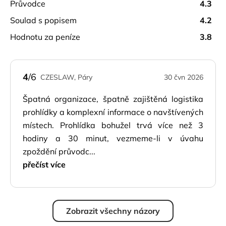
průvodce
4.3
soulad s popisem
4.2
hodnotu za peníze
3.8
4
/6
CZESLAW, Páry
30 čvn 2026
Špatná organizace, špatně zajištěná logistika
prohlídky a komplexní informace o navštívených
místech. Prohlídka bohužel trvá více než 3
hodiny a 30 minut, vezmeme-li v úvahu
zpoždění průvodc...
přečíst více
Zobrazit všechny názory