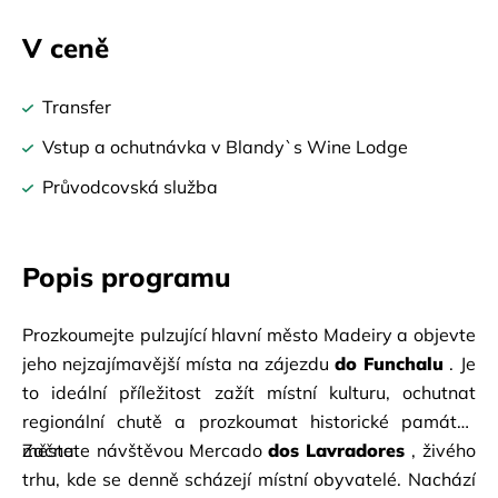
V ceně
Transfer
Vstup a ochutnávka v Blandy`s Wine Lodge
Průvodcovská služba
Popis programu
Prozkoumejte pulzující hlavní město Madeiry a objevte 
jeho nejzajímavější místa na
zájezdu
do Funchalu
. Je 
to ideální příležitost zažít místní kulturu, ochutnat 
regionální chutě a prozkoumat historické památky 
města.
Začnete návštěvou Mercado
dos Lavradores
, živého 
trhu, kde se denně scházejí místní obyvatelé. Nachází 