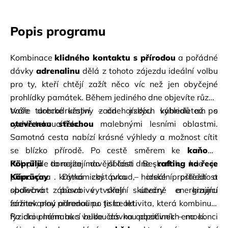
Popis programu
Kombinace
klidného kontaktu s přírodou
a pořádné 
dávky
adrenalinu
dělá z tohoto zájezdu ideální volbu 
pro ty, kteří chtějí zažít něco víc než jen obyčejné 
prohlídky památek. Během jediného dne objevíte různé 
tváře turecké krajiny – od horských výhledů až po 
Vaše dobrodružství začne jízdou kabrioletem s
rychle tekoucí řeku.
otevřenou střechou
malebnými lesními oblastmi. 
Samotná cesta nabízí krásné výhledy a možnost cítit 
se blízko přírodě. Po cestě směrem ke
kaňonu 
Köprülü
Pak přijde ta nejzajímavější část dne -
dorazíte do oblasti Beşkonak, kde je 
rafting na řece 
plánována krátká zastávka – ideální příležitost 
Köprüçay
. Dynamický proud, horské prostředí a 
obdivovat působivé skalní útvary a krajinu 
společná zábava vytvářejí skutečně energizující 
formovanou přírodou po tisíce let.
zážitek plný adrenalinu. Je to aktivita, která kombinuje 
fyzickou námahu s velkou dávkou pozitivních emocí.
Po dni plném akcí bude čas na odpočinek – na konci 