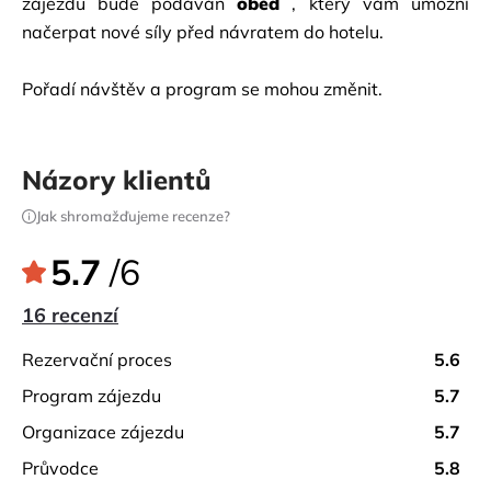
zájezdu
bude podáván
oběd
, který vám umožní
načerpat nové síly před návratem do hotelu.
Pořadí návštěv a program se mohou změnit.
Názory klientů
Jak shromažďujeme recenze?
5.7
/6
16 recenzí
rezervační proces
5.6
program zájezdu
5.7
organizace zájezdu
5.7
průvodce
5.8