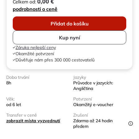
0,00 €
Celkem od:
podrobnosti o ceně
Přidat do košíku
Kup nyní
Záruka nejlepší ceny
Okamžité potvrzení
Důvěřuje nám přes 300 000 cestovatelů
Doba trvání
Jazyky
8h
Průvodce v jazycích:
Angličtina
Věk:
Potvrzení
od 6 let
Okamžitý e-voucher
Transfer v ceně
Zrušení
zobrazit místa vyzvednutí
Zdarma až 24 hodin
předem