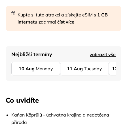
Kupte si tuto atrakci a získejte eSIM s
1 GB
internetu
zdarma!
číst více
Nejbližší termíny
zobrazit vše
10
Aug
Monday
11
Aug
Tuesday
12
Au
Co uvidíte
Kaňon Köprülü - úchvatná krajina a nedotčená
příroda