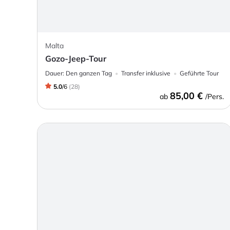
Malta
Gozo-Jeep-Tour
Dauer:
Den ganzen Tag
Transfer inklusive
Geführte Tour
5.0
/
6
(
28
)
85,00 €
ab
/Pers.