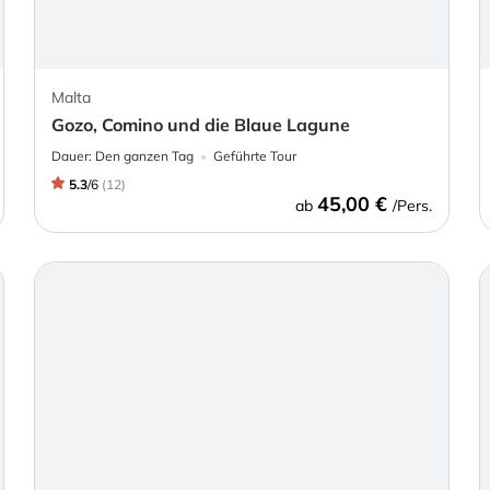
Malta
Gozo, Comino und die Blaue Lagune
Dauer:
Den ganzen Tag
Geführte Tour
5.3
/
6
(
12
)
45,00 €
ab
/Pers.