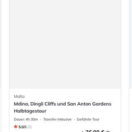
Malta
Mdina, Dingli Cliffs und San Anton Gardens
Halbtagestour
Dauer:
4h 30m
Transfer inklusive
Geführte Tour
5.0
/
6
(
7
)