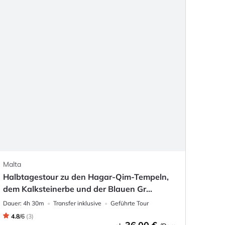
Malta
Halbtagestour zu den Hagar-Qim-Tempeln,
dem Kalksteinerbe und der Blauen Gr...
Dauer:
4h 30m
Transfer inklusive
Geführte Tour
4.8
/
6
(
3
)