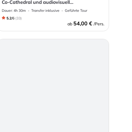
Co-Cathedral und audiovisuell...
Dauer:
4h 30m
Transfer inklusive
Geführte Tour
5.2
/
6
(
33
)
54,00 €
ab
/Pers.