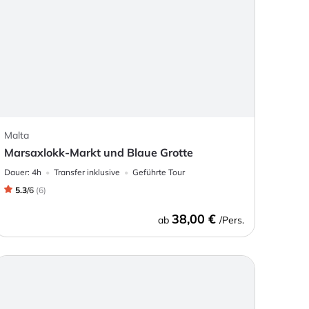
Malta
Marsaxlokk-Markt und Blaue Grotte
Dauer:
4h
Transfer inklusive
Geführte Tour
5.3
/
6
(
6
)
38,00 €
ab
/Pers.