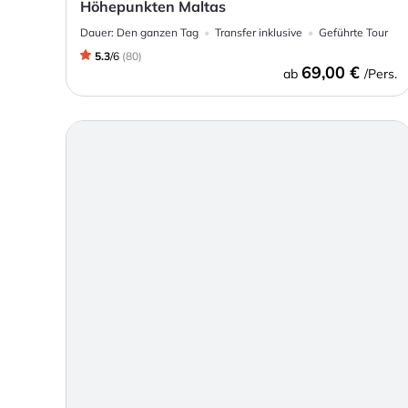
Höhepunkten Maltas
Dauer:
Den ganzen Tag
Transfer inklusive
Geführte Tour
5.3
/
6
(
80
)
69,00 €
ab
/Pers.