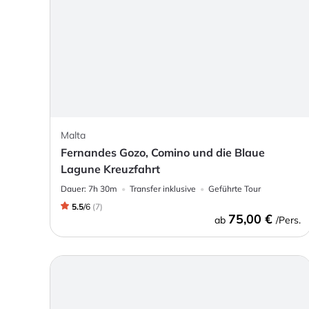
Malta
Fernandes Gozo, Comino und die Blaue
Lagune Kreuzfahrt
Dauer:
7h 30m
Transfer inklusive
Geführte Tour
5.5
/
6
(
7
)
75,00 €
ab
/Pers.