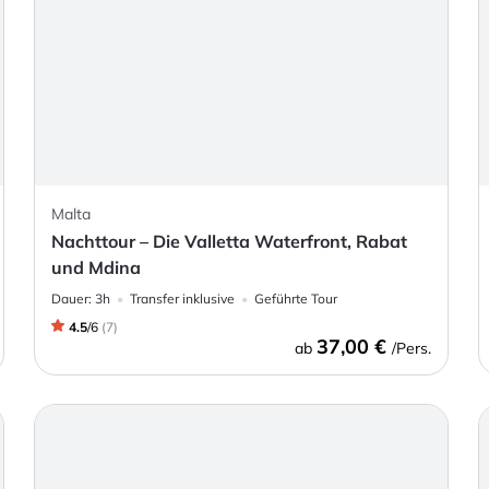
Malta
Nachttour – Die Valletta Waterfront, Rabat
und Mdina
Dauer:
3h
Transfer inklusive
Geführte Tour
4.5
/
6
(
7
)
37,00 €
ab
/Pers.