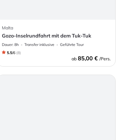
Malta
Gozo-Inselrundfahrt mit dem Tuk-Tuk
Dauer:
8h
Transfer inklusive
Geführte Tour
5.5
/
6
(
8
)
85,00 €
ab
/Pers.