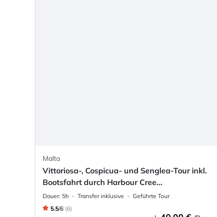
Malta
Vittoriosa-, Cospicua- und Senglea-Tour inkl.
Bootsfahrt durch Harbour Cree...
Dauer:
5h
Transfer inklusive
Geführte Tour
5.5
/
6
(
6
)